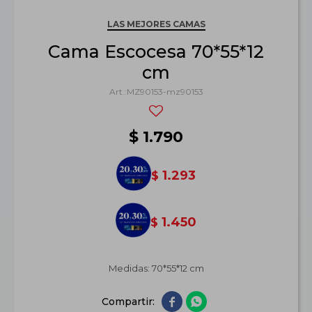
LAS MEJORES CAMAS
Cama Escocesa 70*55*12
cm
MZ90153-mz90153
$
1.790
1.293
$
1.450
$
Medidas: 70*55*12 cm

