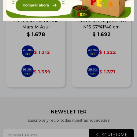
Correa Retráctil Fida
Casa Plástica p/Perros
Mars M Azul
Nº3 67*41*46 cm
$
1.678
$
1.692
1.212
1.222
$
$
1.359
1.371
$
$
NEWSLETTER
¡Suscribite y recibí todas nuestras novedades!
SUSCRIBIRME