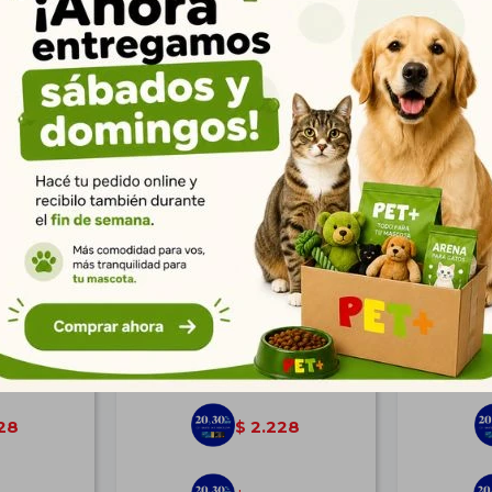
ador Dúo
Cama Igloo Elegance Rosa L
Puff N
$
3.084
28
2.228
$