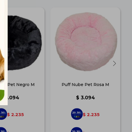
ube Pet Negro M
Puff Nube Pet Rosa M
$
3.094
$
3.094
2.235
2.235
$
$