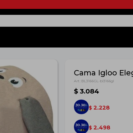
Cama Igloo Ele
BL3166GL-bl3166gl
$
3.084
2.228
$
2.498
$