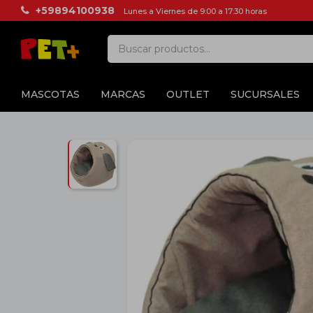
+59894100938
Lunes a Viernes de 9:00 a 17:30 horas
MASCOTAS
MARCAS
OUTLET
SUCURSALES