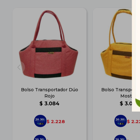
Bolso Transportador Dúo
Bolso Transport
Rojo
Mostaza
$
3.084
$
3.084
2.228
2.2
$
$