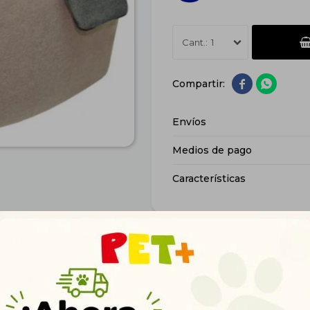
1


Envíos
Medios de pago
Características
Productos que te pueden interesar