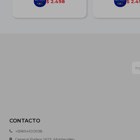
2.498
2.4
$
$
CONTACTO
+59894100938
General Palleja 2623, Montevideo