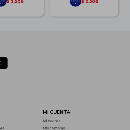
2.506
2.506
$
$
E
MI CUENTA
Mi cuenta
nes
Mis compras