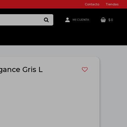
Contacto
Tiendas
$
0
gance Gris L