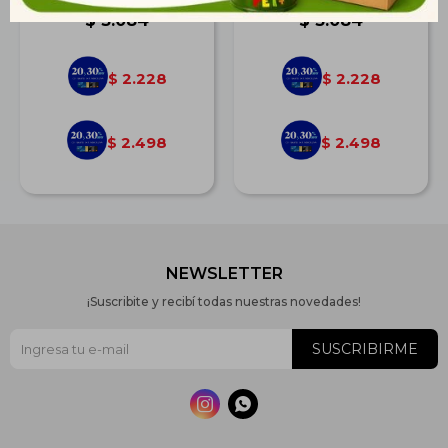
$
3.084
$
3.084
2.228
2.228
$
$
2.498
2.498
$
$
NEWSLETTER
¡Suscribite y recibí todas nuestras novedades!
SUSCRIBIRME

