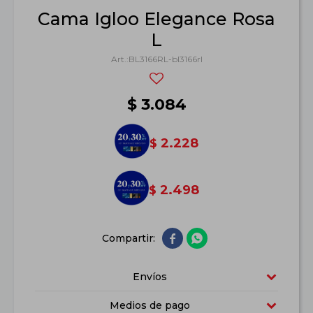
Cama Igloo Elegance Rosa
L
BL3166RL-bl3166rl
$
3.084
2.228
$
2.498
$


Envíos
Medios de pago