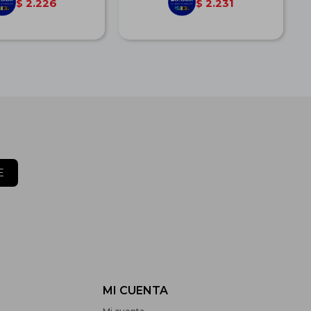
2.226
2.231
$
$
E
MI CUENTA