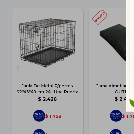
Jaula De Metal P/perros
Cama Almohada 3D
62*43*49 cm 24'' Una Puerta
OUTLET
$
2.426
$
2.484
1.753
1.7
$
$