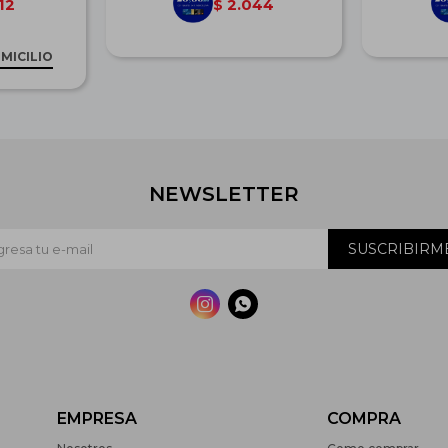
12
2.044
$
MICILIO
NEWSLETTER
SUSCRIBIRM


EMPRESA
COMPRA