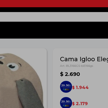
Cama Igloo Ele
BL3166GS-bl3166gs
$
2.690
1.944
$
2.179
$