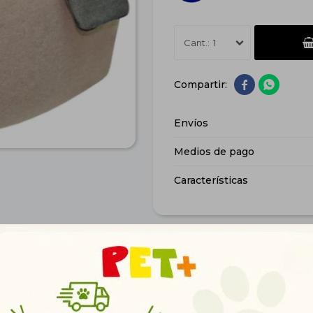
1


Envíos
Medios de pago
Características
Productos que te pueden interesar