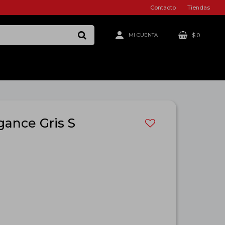
Contacto
Tiendas
$
0
gance Gris S