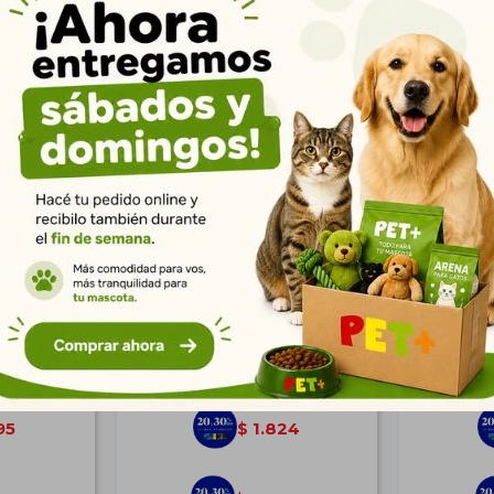
 Talle L
Correa Retráctil Fida
Cama Al
Autofreno 5 mt. M Blanca
T
$
2.524
95
1.824
$