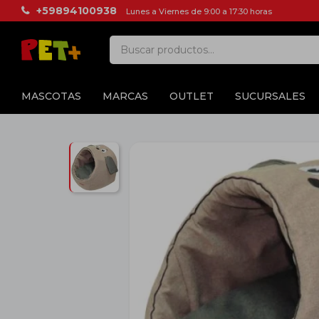
+59894100938
Lunes a Viernes de 9:00 a 17:30 horas
MASCOTAS
MARCAS
OUTLET
SUCURSALES