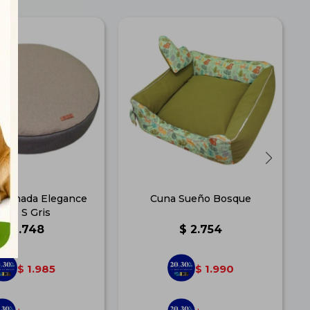
mohada Elegance
Cuna Sueño Bosque
alle S Gris
$
2.748
$
2.754
1.985
1.990
$
$