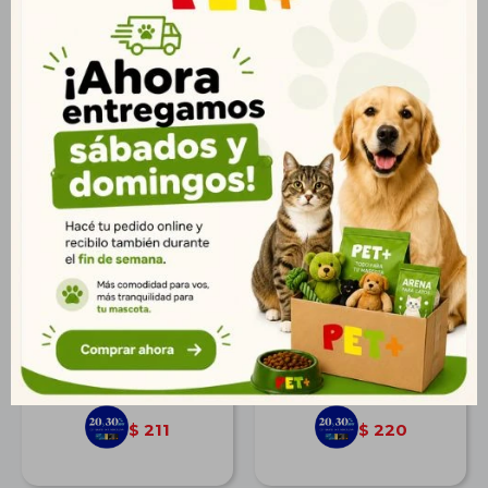
Mini Rueda Maciza
Torre 3 Niveles con
Extra Fuerte 100 mm
Resorte y Plumas
$
260
$
272
188
197
$
$
211
220
$
$