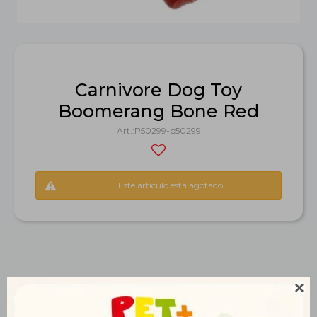
Carnivore Dog Toy
Boomerang Bone Red
P50299-p50299
Este artículo está agotado.

Productos que te pueden interesar