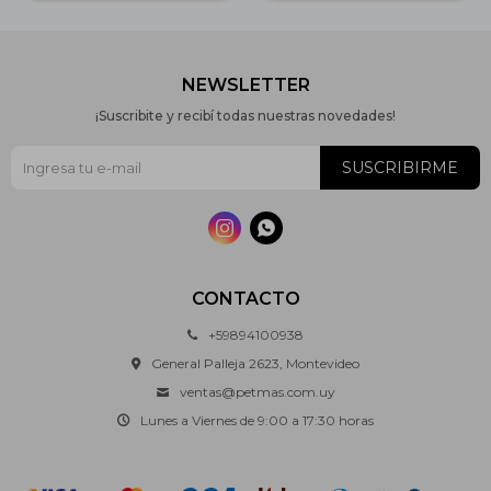
NEWSLETTER
¡Suscribite y recibí todas nuestras novedades!
SUSCRIBIRME


CONTACTO
+59894100938
General Palleja 2623, Montevideo
ventas@petmas.com.uy
Lunes a Viernes de 9:00 a 17:30 horas