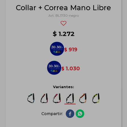
Collar + Correa Mano Libre
BL1730-negro
$
1.272
919
$
1.030
$
Variantes:

