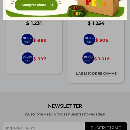
Pretal + Correa H
Cama Casita Oruga
Summer Elástica
38*42*33 cm
$
1.231
$
1.254
889
906
$
$
997
1.016
$
$
LAS MEJORES CAMAS
NEWSLETTER
¡Suscribite y recibí todas nuestras novedades!
SUSCRIBIRME