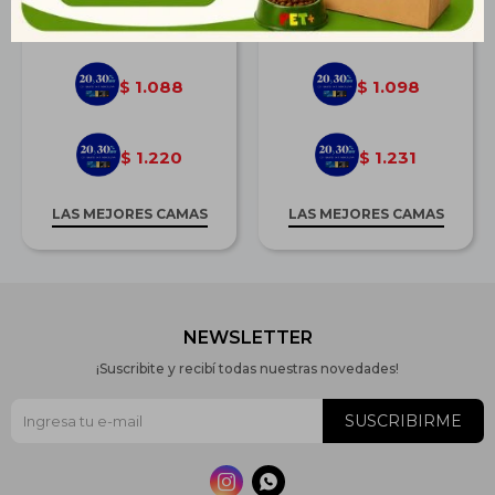
$
1.506
$
1.520
1.088
1.098
$
$
1.220
1.231
$
$
LAS MEJORES CAMAS
LAS MEJORES CAMAS
NEWSLETTER
¡Suscribite y recibí todas nuestras novedades!
SUSCRIBIRME

