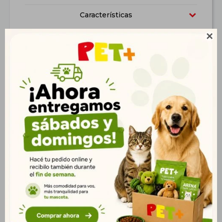
Características

Productos que te pueden interesar
Cama con Detalle en
Cama Combinada
Verde 56*56*17 cm
65*55*15 cm