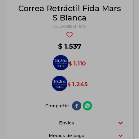
Correa Retráctil Fida Mars
S Blanca
346118-346118
$
1.537
1.110
$
1.245
$


Envíos
Medios de pago