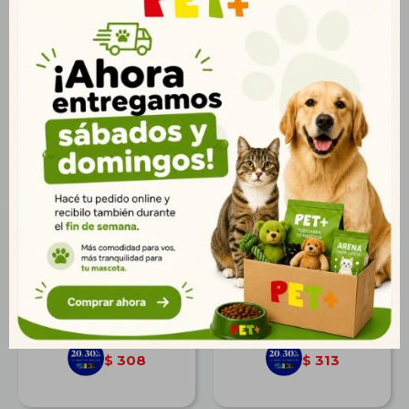
Kitty Sand 3,8 lt.
Arena Sanitaria Cat Fun
5 lts. Carbón Activado
$
380
$
386
275
279
$
$
308
313
$
$