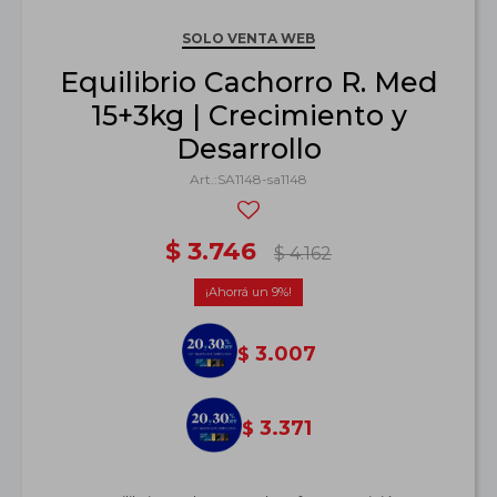
SOLO VENTA WEB
Equilibrio Cachorro R. Med
15+3kg | Crecimiento y
Desarrollo
SA1148-sa1148
$
3.746
$
4.162
9
3.007
$
3.371
$