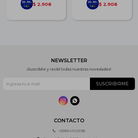
2.908
2.908
$
$
NEWSLETTER
¡Suscribite y recibí todas nuestras novedades!
SUSCRIBIRME


CONTACTO
+59894100938