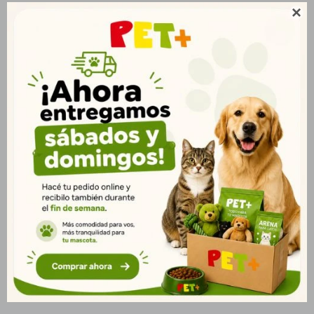

Equilibrio Cachorro 15+3kg es un alimento premium formulado
para garantizar un crecimiento saludable en cachorros de
todas las razas. Su receta con proteínas de alta calidad y
carnes frescas aporta los nutrientes esenciales para el
desarrollo muscular y la energía diaria. Enriquecido con DHA y
Omega 3 y 6, favorece el desarrollo del cerebro y la visión,
además de contribuir a una piel sana y un pelaje brillante. Su
contenido de prebióticos y fibras naturales mejora la digestión
y refuerza la flora intestinal. Su balance de calcio y fósforo
fortalece los huesos y dientes en esta etapa clave del
crecimiento, mientras que su combinación de vitaminas y
minerales refuerza el sistema inmunológico, proporcionando
vitalidad y bienestar. ? Presentación: Bolsa de 15+3kg (18kg en
total). ? Entrega rápida en Montevideo y todo Uruguay.