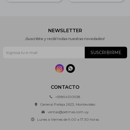
NEWSLETTER
¡Suscribite y recibí todas nuestras novedades!
SUSCRIBIRME


CONTACTO
+59894100938
General Palleja 2623, Montevideo
ventas@petmas.com.uy
Lunes a Viernes de 9:00 a 17:30 horas