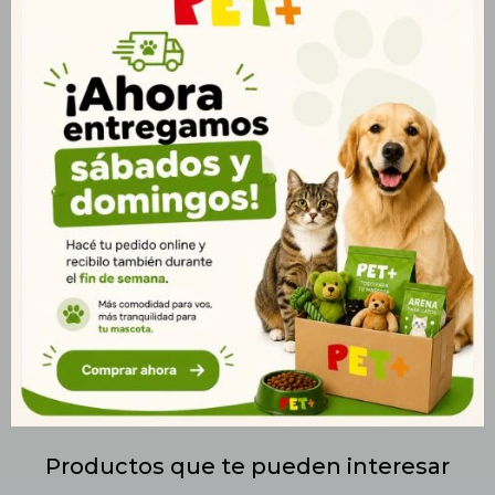
sanguínea. Contiene taurina y L-carnitina, esenciales para el
fortalecimiento del músculo cardíaco y la regulación del
metabolismo energético. Su contenido equilibrado de sodio y
potasio ayuda a mantener una presión arterial estable.
Enriquecido con Omega 3 (EPA y DHA), contribuye a la salud
vascular, reduciendo la inflamación y mejorando la circulación
sanguínea. Además, su combinación de antioxidantes
naturales protege las células del daño oxidativo y refuerza el
sistema inmunológico. Recomendado para perros
diagnosticados con insuficiencia cardíaca, hipertensión o
afecciones cardiovasculares, brindando una alimentación
adaptada a sus necesidades específicas. ? Presentación: Bolsa
de 2kg. ? Entrega rápida en Montevideo y todo Uruguay.
Productos que te pueden interesar