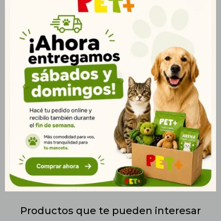
mantener a tu gato saludable y activo. Enriquecido con
Omega 3 y 6, favorece la salud de la piel y promueve un pelaje
brillante. Además, su fórmula con glucosamina y condroitina
apoya la salud articular, favoreciendo la movilidad y
reduciendo el riesgo de desgaste articular. Los prebióticos y
fibras naturales favorecen una digestión eficiente y mejoran la
absorción de nutrientes esenciales. Las vitaminas y minerales
refuerzan el sistema inmunológico, asegurando la vitalidad y el
bienestar general de tu gato. Ideal para gatos adultos que
necesitan una nutrición completa y equilibrada para
mantenerse saludables, activos y con energía durante todo el
día. Presentación: Bolsa de 3kg. Entrega rápida en
Montevideo y todo Uruguay.
Productos que te pueden interesar