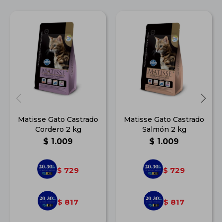
Matisse Gato Castrado
Matisse Gato Castrado
Cordero 2 kg
Salmón 2 kg
$
1.009
$
1.009
729
729
$
$
817
817
$
$