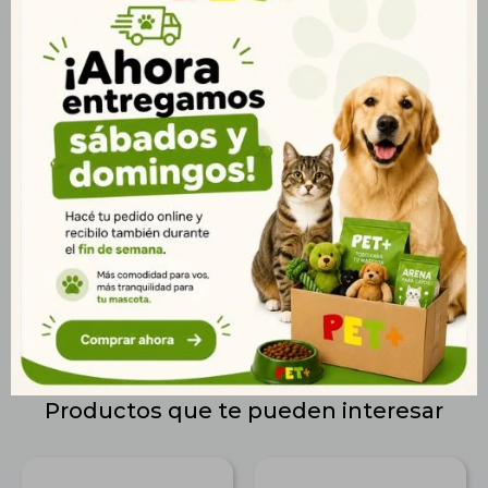
Omega 3 y 6, promueve una piel sana y un pelaje brillante,
mientras que los prebióticos y fibras naturales favorecen una
digestión óptima y mejoran la absorción de nutrientes.
Además, su contenido de glucosamina y condroitina apoya la
salud articular y la movilidad, especialmente importante para
perros activos o de edad avanzada. Las vitaminas y minerales
esenciales refuerzan el sistema inmunológico y ayudan a
mantener la vitalidad del perro. Ideal para perros pequeños
que necesitan una nutrición completa y balanceada para
mantenerse saludables y activos. ? Presentación: Bolsa de
2,5kg. ? Entrega rápida en Montevideo y todo Uruguay.
Productos que te pueden interesar