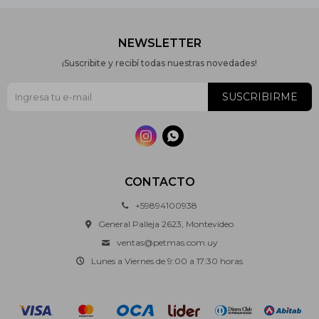
NEWSLETTER
¡Suscribite y recibí todas nuestras novedades!
SUSCRIBIRME


CONTACTO
+59894100938
General Palleja 2623, Montevideo
ventas@petmas.com.uy
Lunes a Viernes de 9:00 a 17:30 horas