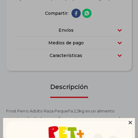


Envíos
Medios de pago
Características
Descripción
Frost Perro Adulto Raza Pequeña 2,5kg es un alimento
premium diseñado específicamente para perros pequeños.

Su fórmula con proteínas de alta calidad favorece la digestión,
la energía y el bienestar general de tu perro. Enriquecido con