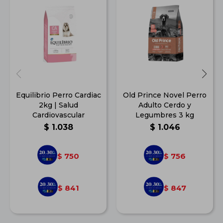
Equilibrio Perro Cardiac
Old Prince Novel Perro
2kg | Salud
Adulto Cerdo y
Cardiovascular
Legumbres 3 kg
$
1.038
$
1.046
750
756
$
$
841
847
$
$