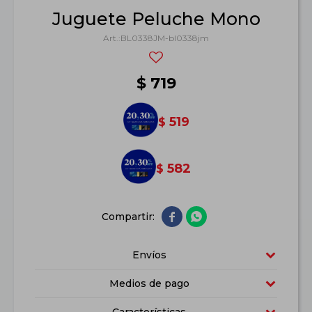
Juguete Peluche Mono
BL0338JM-bl0338jm
$
719
519
$
582
$


Envíos
Medios de pago