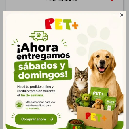
Características

Productos que te pueden interesar
Juguete De Goma
Juguete Peluche Jacaré
Agarradera Doble 25 Cm
$
580
$
590