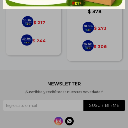
g
$
301
$
378
217
$
273
$
244
$
306
$
NEWSLETTER
¡Suscribite y recibí todas nuestras novedades!
SUSCRIBIRME

