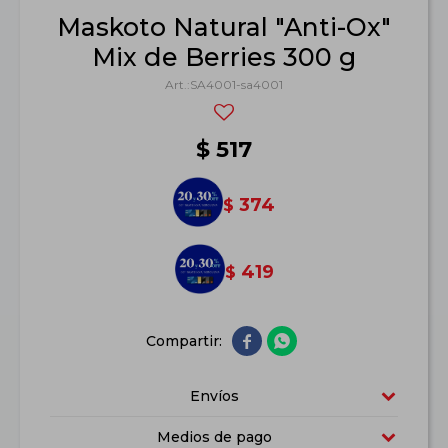
Maskoto Natural "Anti-Ox"
Mix de Berries 300 g
SA4001-sa4001
$
517
374
$
419
$


Envíos
Medios de pago