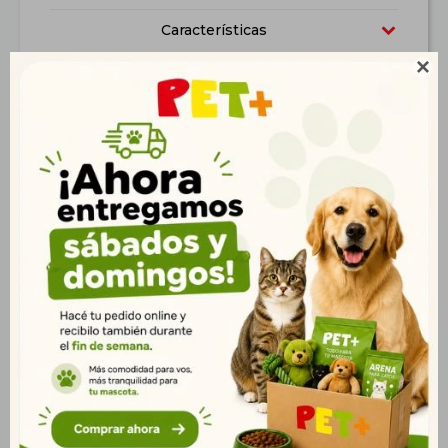
Características

Productos que te pueden interesar
Hueso Digerible 10/11
Bifinho Tira de Asado
Maskotinho Carne 400