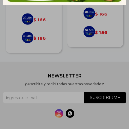
$
230
166
$
166
$
186
$
186
$
NEWSLETTER
¡Suscribite y recibí todas nuestras novedades!
SUSCRIBIRME

