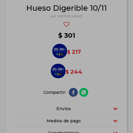
Hueso Digerible 10/11
HD1011-hd1011
$
301
217
$
244
$


Envíos
Medios de pago