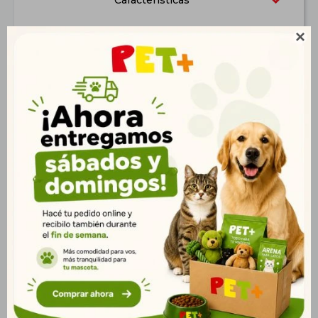
Características

Productos que te pueden interesar
Churu de Atún con
Churu de Pollo con
Salmón 56 Gr (4
Vieira 56 Gr (4 unidades)
unidades)
$
230