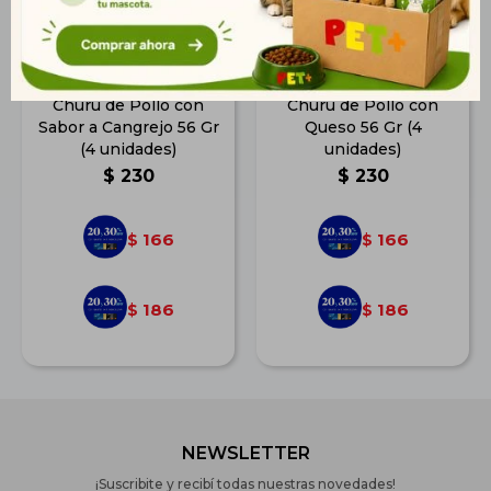
Churu de Pollo con
Churu de Pollo con
Sabor a Cangrejo 56 Gr
Queso 56 Gr (4
(4 unidades)
unidades)
$
230
$
230
166
166
$
$
186
186
$
$
NEWSLETTER
¡Suscribite y recibí todas nuestras novedades!