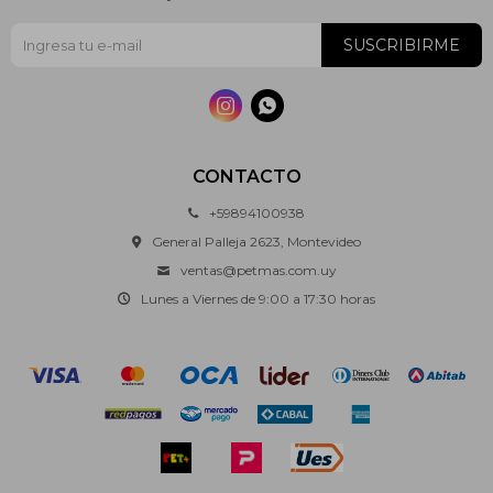
SUSCRIBIRME


CONTACTO
+59894100938
General Palleja 2623, Montevideo
ventas@petmas.com.uy
Lunes a Viernes de 9:00 a 17:30 horas