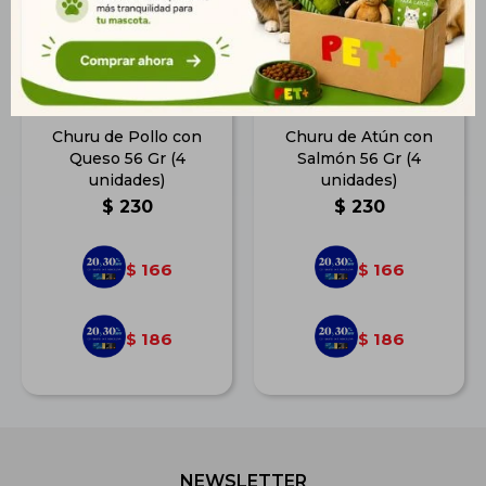
Churu de Pollo con
Churu de Atún con
Queso 56 Gr (4
Salmón 56 Gr (4
unidades)
unidades)
$
230
$
230
166
166
$
$
186
186
$
$
NEWSLETTER