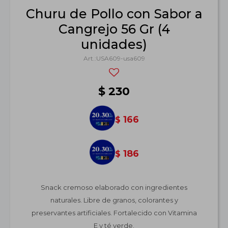
Churu de Pollo con Sabor a
Cangrejo 56 Gr (4
unidades)
USA609-usa609
$
230
166
$
186
$
Snack cremoso elaborado con ingredientes
naturales. Libre de granos, colorantes y
preservantes artificiales. Fortalecido con Vitamina
E y té verde.