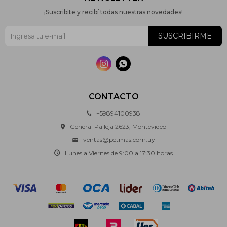
¡Suscribite y recibí todas nuestras novedades!
SUSCRIBIRME


CONTACTO
+59894100938
General Palleja 2623, Montevideo
ventas@petmas.com.uy
Lunes a Viernes de 9:00 a 17:30 horas