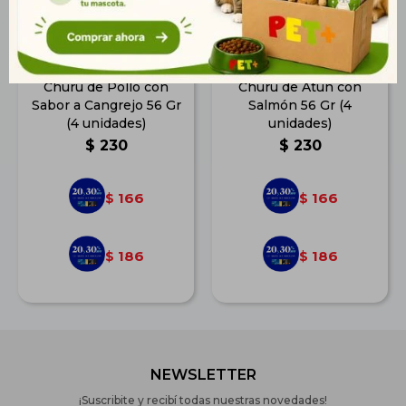
Churu de Pollo con
Churu de Atún con
Sabor a Cangrejo 56 Gr
Salmón 56 Gr (4
(4 unidades)
unidades)
$
230
$
230
166
166
$
$
186
186
$
$
NEWSLETTER
¡Suscribite y recibí todas nuestras novedades!