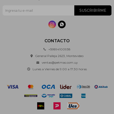
SUSCRIBIRME


CONTACTO
+59894100938
General Palleja 2623, Montevideo
ventas@petmas.com.uy
Lunes a Viernes de 9:00 a 17:30 horas