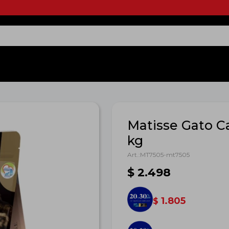
Matisse Gato C
kg
MT7505-mt7505
$
2.498
1.805
$