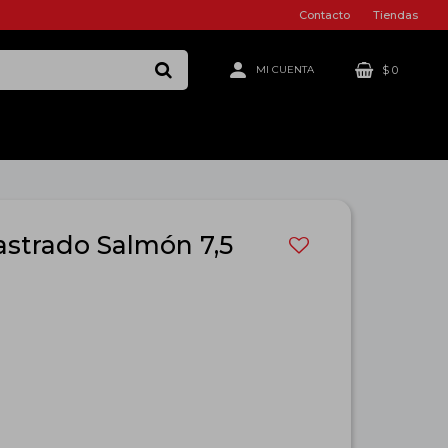
Contacto
Tiendas
$
0
astrado Salmón 7,5