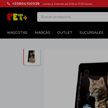
+59894100938
Lunes a Viernes de 9:00 a 17:30 horas
MASCOTAS
MARCAS
OUTLET
SUCURSALES