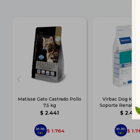
Matisse Gato Castrado Pollo
Virbac Dog Kidn
7,5 kg
Soporte Renal pa
$
2.441
$
2.445
1.764
1.7
$
$