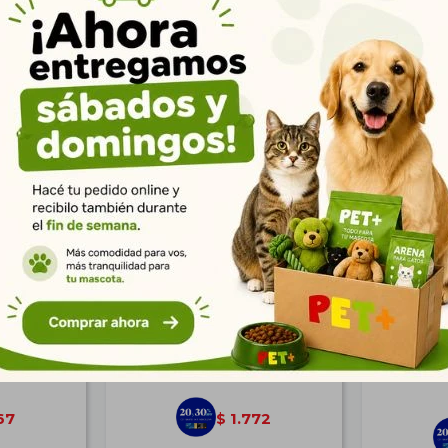
Productos que te pueden interesar
ey 3kg |
Orijen Kitten 2 kg (4,5 Lb)
Virbac 
ra Perros
Diabetes
$
2.452
67
1.772
$