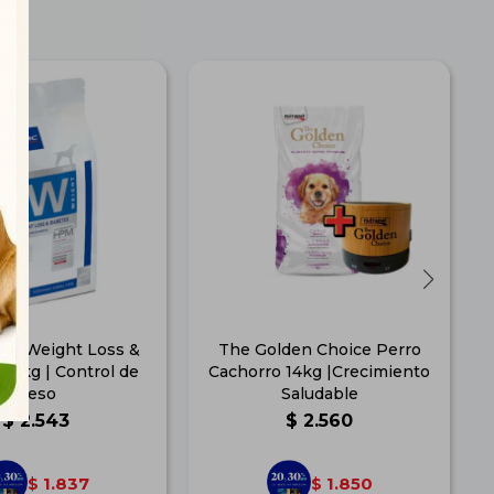
Dog Weight Loss &
The Golden Choice Perro
 3kg | Control de
Cachorro 14kg |Crecimiento
Peso
Saludable
$
2.543
$
2.560
1.837
1.850
$
$