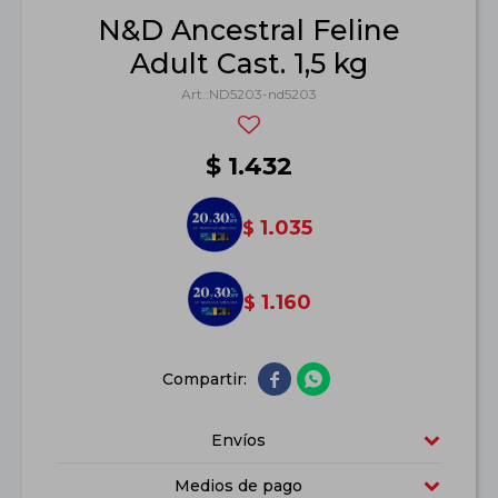
N&D Ancestral Feline
Adult Cast. 1,5 kg
ND5203-nd5203
$
1.432
1.035
$
1.160
$


Envíos
Medios de pago