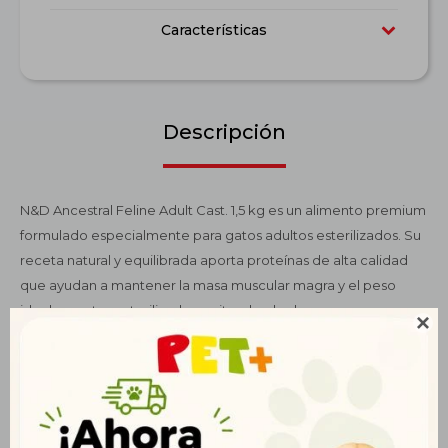
Características
Descripción
N&D Ancestral Feline Adult Cast. 1,5 kg es un alimento premium
formulado especialmente para gatos adultos esterilizados. Su
receta natural y equilibrada aporta proteínas de alta calidad
que ayudan a mantener la masa muscular magra y el peso
ideal en gatos esterilizados, evitando el sobrepeso.

Enriquecido con antioxidantes y taurina, contribuye a la salud
cardiovascular, el sistema inmunológico y la función ocular. Su
fórmula contiene prebióticos y fibras naturales que favorecen
una digestión saludable y promueven la eliminación de bolas
de pelo. Además, los ácidos grasos Omega 3 y 6 ayudan a