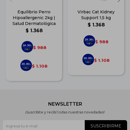
Equilibrio Perro
Virbac Cat Kidney
Hipoallergenic 2kg |
Support 1,5 kg
Salud Dermatológica
$
1.368
$
1.368
988
$
988
$
1.108
$
1.108
$
NEWSLETTER
¡Suscribite y recibí todas nuestras novedades!
SUSCRIBIRME