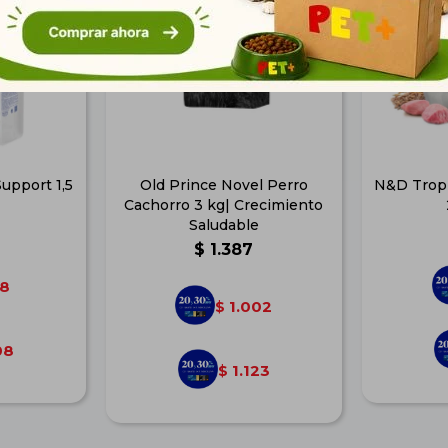
Support 1,5
Old Prince Novel Perro
N&D Tropi
Cachorro 3 kg| Crecimiento
Saludable
$
1.387
8
1.002
$
08
1.123
$