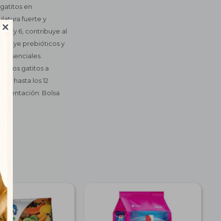
gatitos en
latura fuerte y

 3 y 6, contribuye al
incluye prebióticos y
es esenciales.
a los gatitos a
ete hasta los 12
Presentación: Bolsa