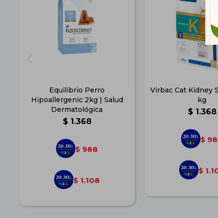
Equilibrio Perro
Virbac Cat Kidney 
Hipoallergenic 2kg | Salud
kg
Dermatológica
$
1.368
$
1.368
98
$
988
$
1.1
$
1.108
$