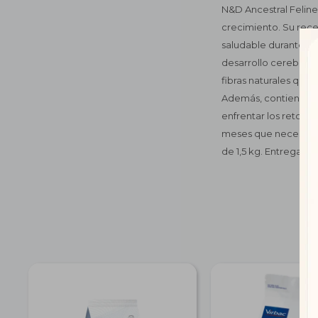
N&D Ancestral Feline
crecimiento. Su recet
saludable durante la
desarrollo cerebral, 
fibras naturales que
Además, contiene vit
enfrentar los retos d
meses que necesitan 
de 1,5 kg. Entrega r