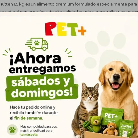
 Kitten 1,5 kg es un alimento premium formulado especialmente para 
a natural con proteínas de alta calidad ayuda a desarrollar una muscu
s primeras etapas de vida. Enriquecido con DHA y ácidos grasos Omega
visual y a mantener una piel saludable con pelaje brillante. Su fórmula 
 favorecen una digestión óptima y una absorción eficiente de nutrient
aminas y minerales que fortalecen el sistema inmunológico, ayudando 
el crecimiento con energía y vitalidad. Ideal para gatitos desde el dest
una nutrición completa y balanceada para un desarrollo saludable. 
ápida en Montevideo y todo Uruguay.
Productos que te pueden interesar