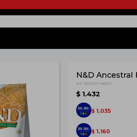
N&D Ancestral F
ND5201-nd5201
$
1.432
1.035
$
1.160
$