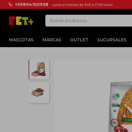
+59894100938
Lunes a Viernes de 9:00 a 17:30 horas
MASCOTAS
MARCAS
OUTLET
SUCURSALES