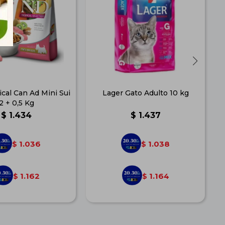
cal Can Ad Mini Sui
Lager Gato Adulto 10 kg
2 + 0,5 Kg
$
1.434
$
1.437
1.036
1.038
$
$
1.162
1.164
$
$