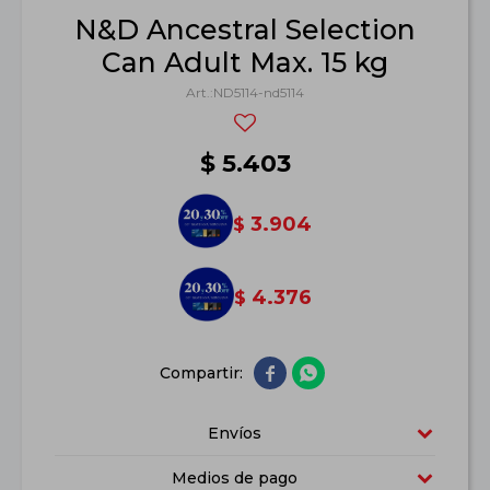
N&D Ancestral Selection
Can Adult Max. 15 kg
ND5114-nd5114
$
5.403
3.904
$
4.376
$


Envíos
Medios de pago