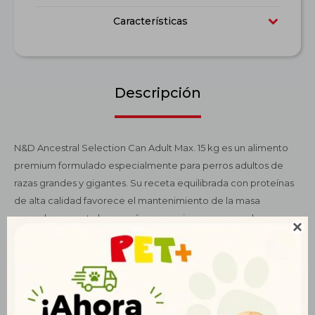
Características
Descripción
N&D Ancestral Selection Can Adult Max. 15 kg es un alimento
premium formulado especialmente para perros adultos de
razas grandes y gigantes. Su receta equilibrada con proteínas
de alta calidad favorece el mantenimiento de la masa
muscular y aporta la energía necesaria para perros de gran

tamaño. Enriquecido con glucosamina y condroitina, apoya la
salud articular y la movilidad, ayudando a prevenir el desgaste
propio de razas grandes. Su fórmula incluye prebióticos y fibras
naturales que favorecen una digestión saludable y optimizan la
absorción de nutrientes esenciales. Además, contiene ácidos