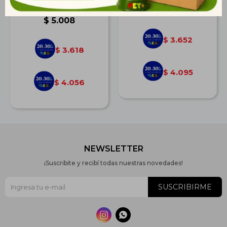
Crecimiento Saludable
$
5.055
$
5.008
3.652
$
3.618
$
4.095
$
4.056
$
NEWSLETTER
¡Suscribite y recibí todas nuestras novedades!
SUSCRIBIRME

