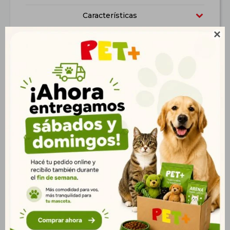
Características

Productos que te pueden interesar
Pro Plan Cachorro Raza
Orijen Original Dog 5,9
Mediana 15kg |
kg (13 Lb)