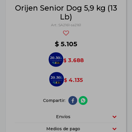
Orijen Senior Dog 5,9 kg (13
Lb)
SA2161-sa2161
$
5.105
3.688
$
4.135
$


Envíos
Medios de pago