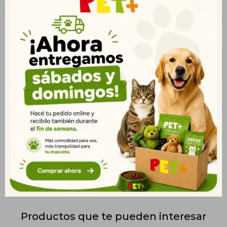
proporciona la energía necesaria para mantener a tu perro
saludable y activo. Enriquecido con Omega 3 y 6, favorece la
salud de la piel y un pelaje brillante. Además, su contenido de
glucosamina y condroitina apoya la salud articular, ayudando a
mantener la movilidad y reduciendo el riesgo de desgaste
articular. Los prebióticos y fibras naturales favorecen una
digestión eficiente y mejoran la absorción de nutrientes
esenciales. Las vitaminas y minerales refuerzan el sistema
inmunológico, asegurando la vitalidad y el bienestar general
de tu perro. Ideal para perros adultos que necesitan una dieta
completa, equilibrada y nutritiva para mantenerse saludables y
activos. ? Presentación: Bolsa de 22kg. ? Entrega rápida en
Montevideo y todo Uruguay.
Productos que te pueden interesar