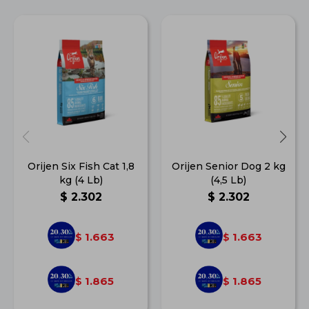
Orijen Six Fish Cat 1,8
Orijen Senior Dog 2 kg
kg (4 Lb)
(4,5 Lb)
$
2.302
$
2.302
1.663
1.663
$
$
1.865
1.865
$
$