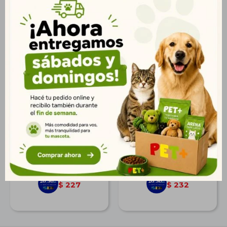
Pipeta Dominal Max
Pipeta Shooter
Gato 4 - kg
Premium Perro - 10 Kg
$
280
$
286
202
207
$
$
227
232
$
$