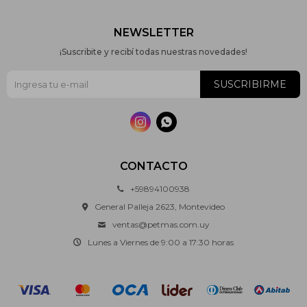
NEWSLETTER
¡Suscribite y recibí todas nuestras novedades!
SUSCRIBIRME


CONTACTO
+59894100938
General Palleja 2623, Montevideo
ventas@petmas.com.uy
Lunes a Viernes de 9:00 a 17:30 horas