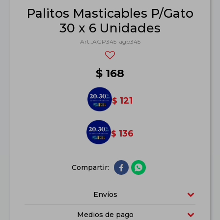
Palitos Masticables P/Gato
30 x 6 Unidades
AGP345-agp345
$
168
121
$
136
$


Envíos
Medios de pago