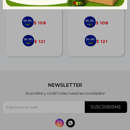
$
149
$
149
108
108
$
$
121
121
$
$
NEWSLETTER
¡Suscribite y recibí todas nuestras novedades!
SUSCRIBIRME

