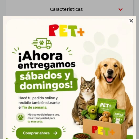
Características

Productos que te pueden interesar
Felix Travesuras
Creamy Snacks Lopets
Original Mix
Gato 60 Gr (Pez Verdel)