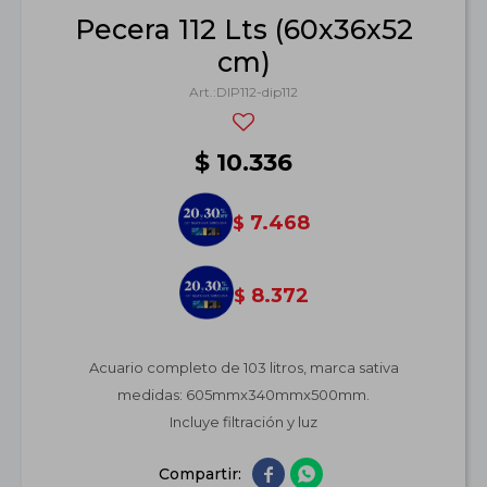
Pecera 112 Lts (60x36x52
cm)
DIP112-dip112
$
10.336
7.468
$
8.372
$
Acuario completo de 103 litros, marca sativa
medidas: 605mmx340mmx500mm.
Incluye filtración y luz

