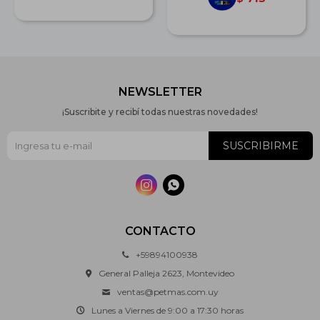
NEWSLETTER
¡Suscribite y recibí todas nuestras novedades!
SUSCRIBIRME


CONTACTO
+59894100938
General Palleja 2623, Montevideo
ventas@petmas.com.uy
Lunes a Viernes de 9:00 a 17:30 horas