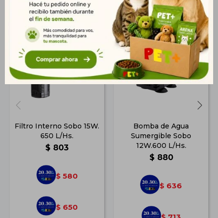
Filtro Interno Sobo 15W.
Bomba de Agua
650 L/Hs.
Sumergible Sobo
12W.600 L/Hs.
$
803
$
880
580
$
636
$
650
$
713
$