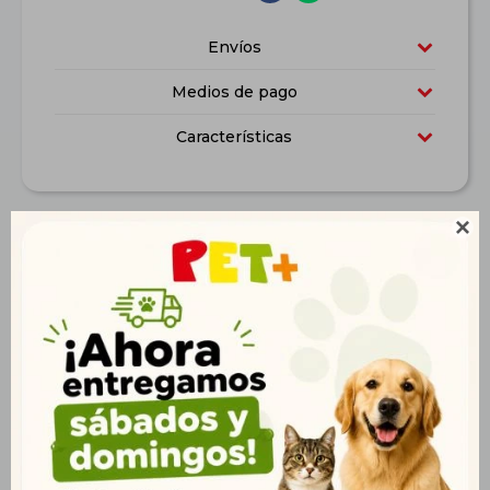
Envíos
Medios de pago
Características

Descripción
Acuario completo de 103 litros , marca sativa medidas:
605mmx340mmx500mm. Incluye filtraciòn y luz
Productos que te pueden interesar