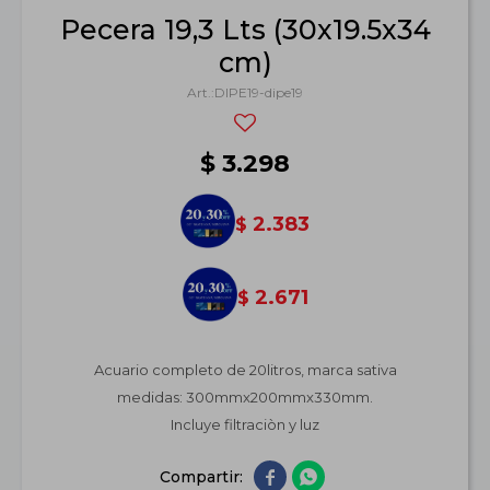
Pecera 19,3 Lts (30x19.5x34
cm)
DIPE19-dipe19
$
3.298
2.383
$
2.671
$
Acuario completo de 20litros, marca sativa
medidas: 300mmx200mmx330mm.
Incluye filtraciòn y luz

