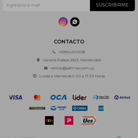
SUSCRIBIRME


CONTACTO
+59894100938
General Palleja 2623, Montevideo
ventas@petmas.com.uy
Lunes a Viernes de 9:00 a 17:30 horas