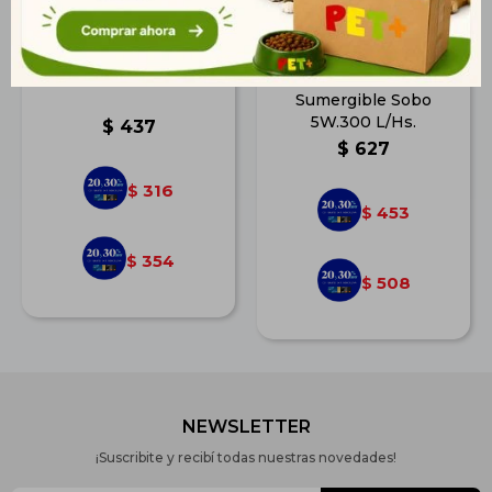
Filtro Esponja Grande
Bomba de Agua
Sumergible Sobo
5W.300 L/Hs.
$
437
$
627
316
$
453
$
354
$
508
$
NEWSLETTER
¡Suscribite y recibí todas nuestras novedades!