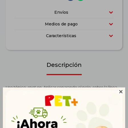
Envíos
Medios de pago
Características
Descripción
Uso tópico, spot on. Aplicar separando el pelo, sobre la línea

dorsal media, un poco por detrás de la base del cuello (zona
de la cruz), de modo que el producto contacte directamente
con la piel. En perros de mayor porte, aplicar en más de un
punto sobre la línea dorsal media, con el fin de maximizar la
difusión y cobertura de los principios activos. Se recomienda la