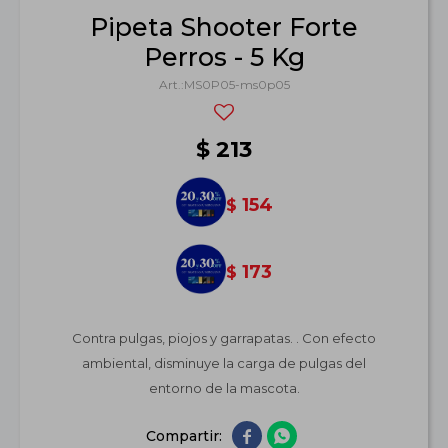
Pipeta Shooter Forte
Perros - 5 Kg
MS0P05-ms0p05
$
213
154
$
173
$
Contra pulgas, piojos y garrapatas. . Con efecto
ambiental, disminuye la carga de pulgas del
entorno de la mascota.

