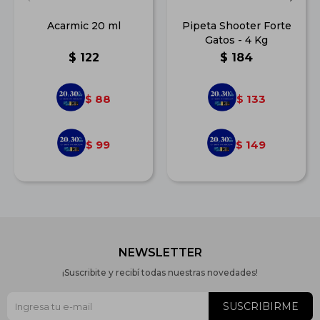
Acarmic 20 ml
Pipeta Shooter Forte
Gatos - 4 Kg
$
122
$
184
88
133
$
$
99
149
$
$
NEWSLETTER
¡Suscribite y recibí todas nuestras novedades!
SUSCRIBIRME