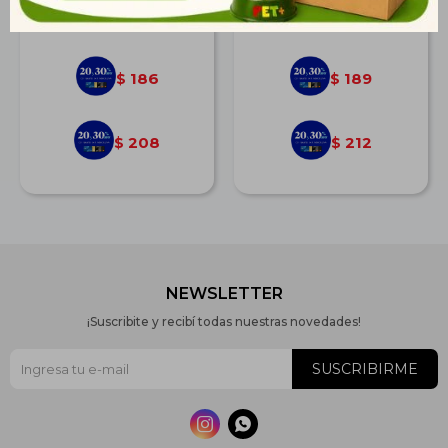
$
257
$
262
186
189
$
$
208
212
$
$
NEWSLETTER
¡Suscribite y recibí todas nuestras novedades!
SUSCRIBIRME

