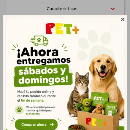
Características

Productos que te pueden interesar
Pretal + Correa New X
Bozal para Perros Nº5
Negro M