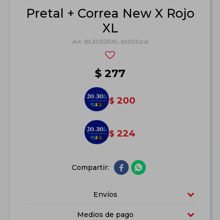
Pretal + Correa New X Rojo
XL
BL3032RXL-bl3032rxl
$
277
200
$
224
$


Envíos
Medios de pago