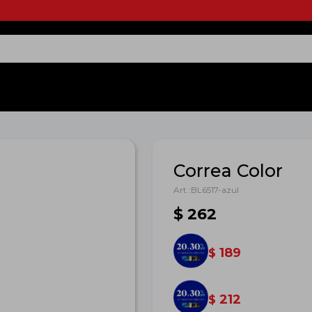
Correa Color
BL6517-azul
$
262
189
$
212
$