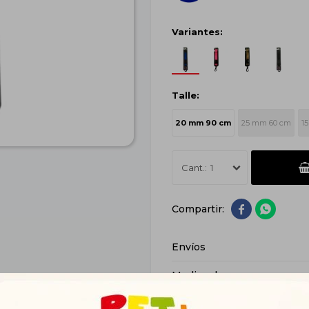
Variantes:
Talle:
20 mm 90 cm
25 mm 60 cm
1
1


Envíos
Medios de pago
Características