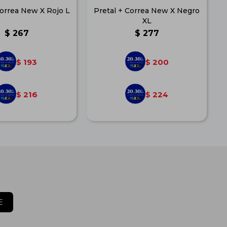
Correa New X Rojo L
Pretal + Correa New X Negro
XL
$
267
$
277
193
200
$
$
216
224
$
$
E