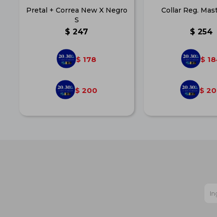
Pretal + Correa New X Negro
Collar Reg. Mas
S
$
247
$
254
178
18
$
$
200
20
$
$