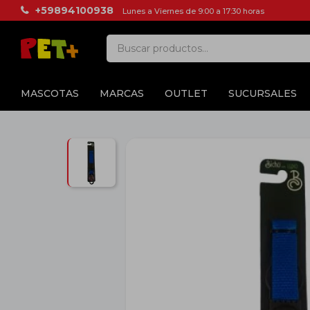
+59894100938
Lunes a Viernes de 9:00 a 17:30 horas
MASCOTAS
MARCAS
OUTLET
SUCURSALES