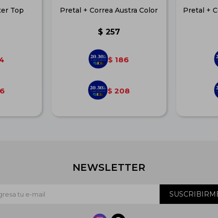
ter Top
Pretal + Correa Austra Color
Pretal + 
$
257
4
186
$
6
208
$
NEWSLETTER
SUSCRIBIRM