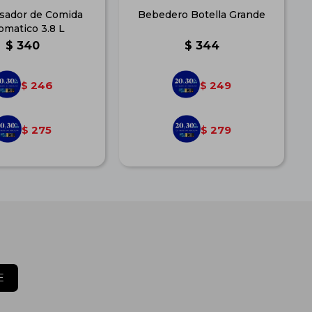
sador de Comida
Bebedero Botella Grande
omatico 3.8 L
$
340
$
344
246
249
$
$
275
279
$
$
E