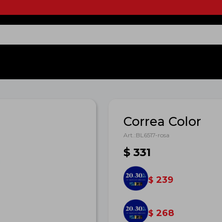
Correa Color
BL6517-rosa
$
331
239
$
268
$