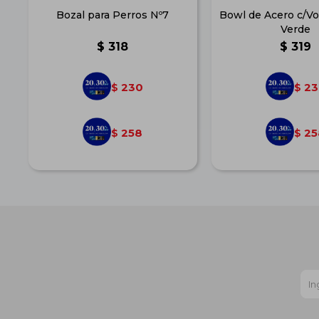
Bozal para Perros Nº7
Bowl de Acero c/Vo
Verde
$
318
$
319
230
23
$
$
258
25
$
$