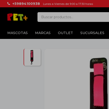
+59894100938
Lunes a Viernes de 9:00 a 17:30 horas
MASCOTAS
MARCAS
OUTLET
SUCURSALES