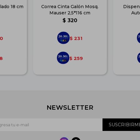
lado 18 cm
Correa Cinta Galón Mosq.
Dispen
Mauser 2,5*116 cm
Aut
$
320
0
231
$
8
259
$
NEWSLETTER
SUSCRIBIRM