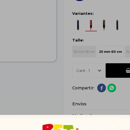
Variantes:
Talle:
20 mm 90 cm
25 mm 60 cm
15
1


Envíos
Medios de pago
Características