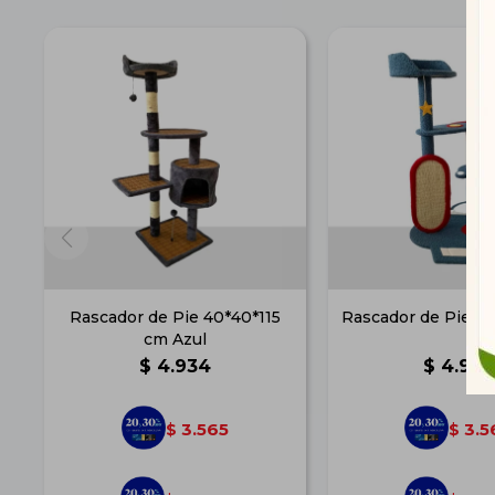
Rascador de Pie 40*40*115
Rascador de Pie 6
cm Azul
$
4.934
$
4.939
3.565
3.5
$
$