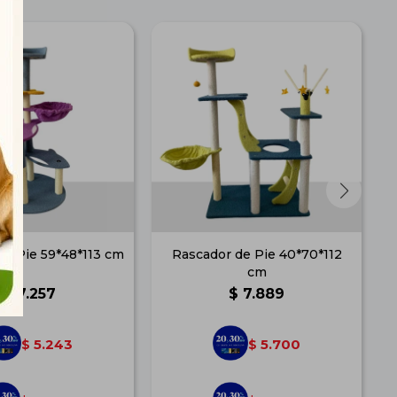
de Pie 59*48*113 cm
Rascador de Pie 40*70*112
cm
$
7.257
$
7.889
5.243
5.700
$
$