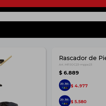
Rascador de Pi
MPJOC23-mpjoc23
$
6.889
4.977
$
5.580
$