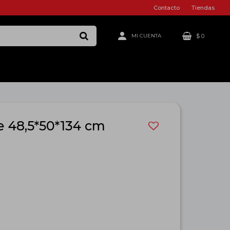
Contacto
Tiendas
$
0
e 48,5*50*134 cm