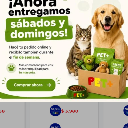
0*52*85 cm
Rascador de Pie 46,5*39*110
Rascador 
cm
$
5.509
68
3.980
$