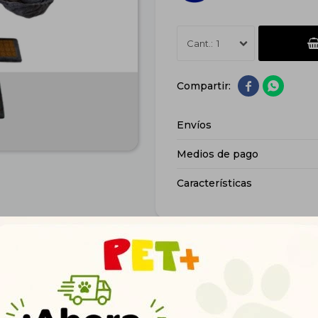
1


Envíos
Medios de pago
Características
Productos que te pueden interesar