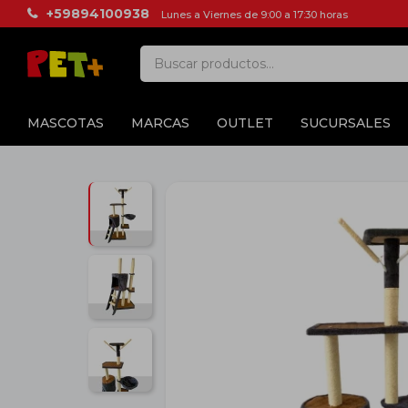
+59894100938
Lunes a Viernes de 9:00 a 17:30 horas
MASCOTAS
MARCAS
OUTLET
SUCURSALES