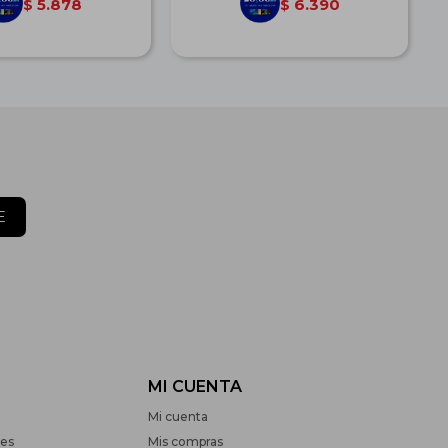
5.878
6.390
$
$
E
MI CUENTA
Mi cuenta
nes
Mis compras