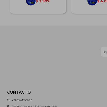
3.997
4.0
$
$
CONTACTO
+59894100938
General Palleja 2623, Montevideo