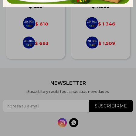
$
855
$
1.863
618
1.346
$
$
693
1.509
$
$
NEWSLETTER
¡Suscribite y recibí todas nuestras novedades!
SUSCRIBIRME

