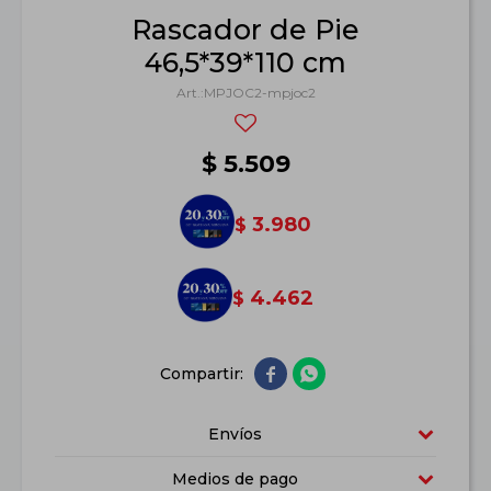
Rascador de Pie
46,5*39*110 cm
MPJOC2-mpjoc2
$
5.509
3.980
$
4.462
$


Envíos
Medios de pago