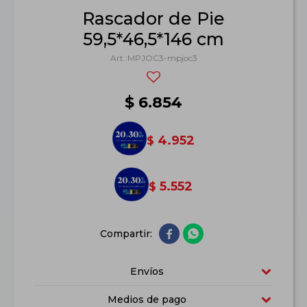
Rascador de Pie
59,5*46,5*146 cm
MPJOC3-mpjoc3
$
6.854
4.952
$
5.552
$


Envíos
Medios de pago