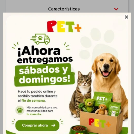
Características

Productos que te pueden interesar
Rascador de Pie
Rascador de Pie
48*40*86 cm
40*40*115 cm Azul