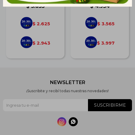
$
3.633
$
4.934
2.625
3.565
$
$
2.943
3.997
$
$
NEWSLETTER
¡Suscribite y recibí todas nuestras novedades!
SUSCRIBIRME

