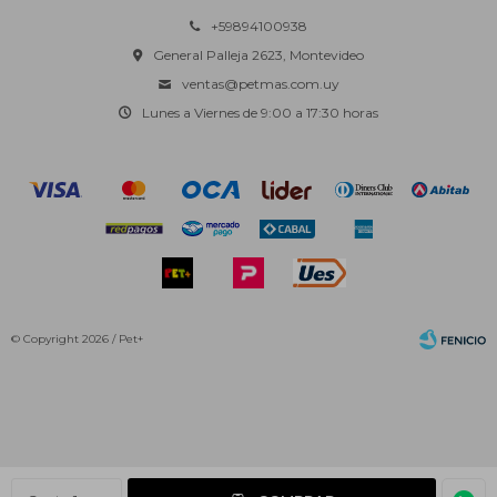
+59894100938
General Palleja 2623, Montevideo
ventas@petmas.com.uy
Lunes a Viernes de 9:00 a 17:30 horas
© Copyright 2026 / Pet+
Fenicio