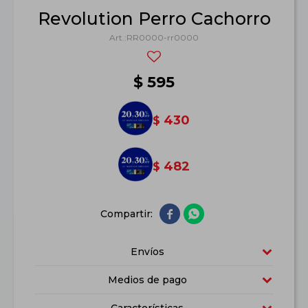
Revolution Perro Cachorro
RR0000-rr0000
$
595
430
$
482
$


Envíos
Medios de pago