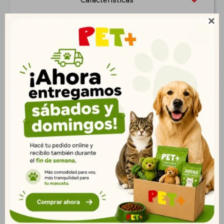
Características

Productos que te pueden interesar
Shampoo Petever Forte
Pipeta Dominal Max
150 ml
Perro 25 a 40 kg
$
526
$
537