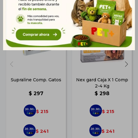
Supraline Comp. Gatos
Nex gard Caja X 1 Comp
2-4 Kg
$
297
$
298
215
215
$
$
241
241
$
$