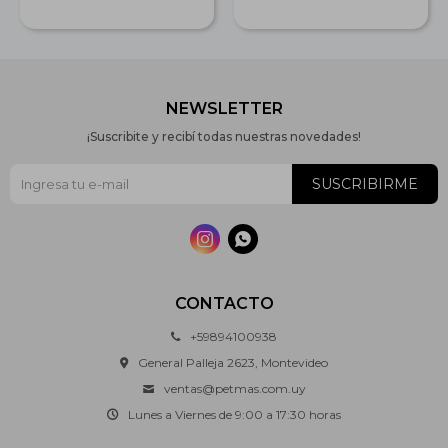
NEWSLETTER
¡Suscribite y recibí todas nuestras novedades!
SUSCRIBIRME


CONTACTO
+59894100938
General Palleja 2623, Montevideo
ventas@petmas.com.uy
Lunes a Viernes de 9:00 a 17:30 horas