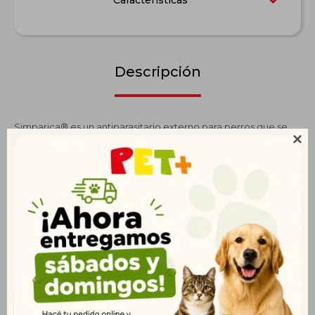
Características
Descripción
Simparica® es un antiparasitario externo para perros que se

administra por vía oral una vez al mes y está formulado para el
tratamiento y control de infestaciones de pulgas y garrapatas.
Es una tableta masticable con sabor palatable cuyo efecto
empezará 3 horas después de que se haya consumido la
tableta y se extenderá hasta el día 35, protegiendo de forma
segura a tu perro por más tiempo.
Productos que te pueden interesar