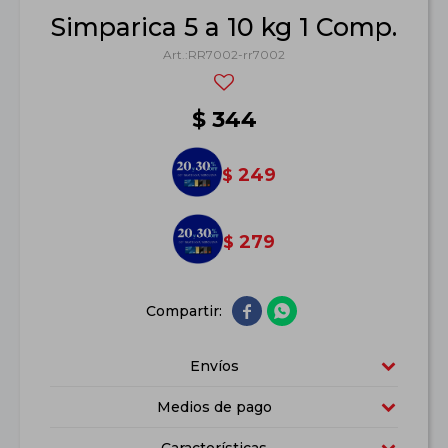
Simparica 5 a 10 kg 1 Comp.
RR7002-rr7002
$
344
249
$
279
$


Envíos
Medios de pago