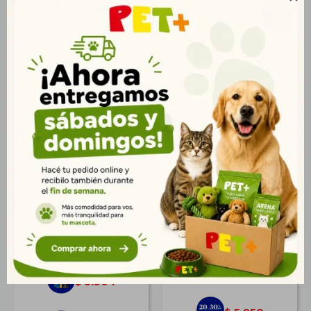
Productos que te pueden interesar
Virbac Dog Digestive
Virbac Dog Joint &
Support 12kg | Salud
Mobility 12 kg
Digestiva
$
7.346
$
7.341
5.307
$
5.304
$