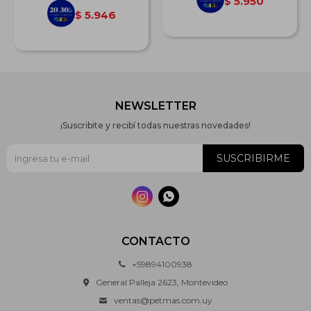
5.950
$
5.946
$
NEWSLETTER
¡Suscribite y recibí todas nuestras novedades!
SUSCRIBIRME


CONTACTO
+59894100938
General Palleja 2623, Montevideo
ventas@petmas.com.uy