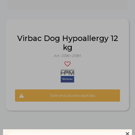
Virbac Dog Hypoallergy 12
kg
21381-21381
Este artículo está agotado.
