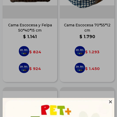
Cama Escocesa y Felpa
Cama Escocesa 70*55*12
50*40*15 cm
cm
$
1.141
$
1.790
824
1.293
$
$
924
1.450
$
$
