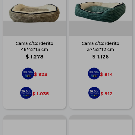
Cama c/Corderito
Cama c/Corderito
46*42*13 cm
37*32*12 cm
$
1.278
$
1.126
923
814
$
$
1.035
912
$
$