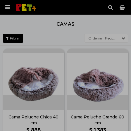

CAMAS
Recomendados
Cama Peluche Chica 40
Cama Peluche Grande 60
cm
cm
$
888
$
1.383