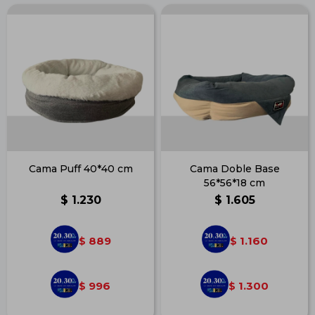
Cama Puff 40*40 cm
Cama Doble Base
56*56*18 cm
$
1.230
$
1.605
889
1.160
$
$
996
1.300
$
$