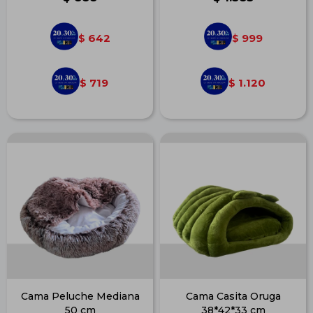
642
999
$
$
719
1.120
$
$
Cama Peluche Mediana
Cama Casita Oruga
50 cm
38*42*33 cm