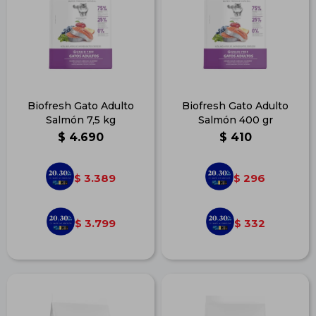
Biofresh Gato Adulto
Biofresh Gato Adulto
Salmón 7,5 kg
Salmón 400 gr
$
4.690
$
410
3.389
296
$
$
3.799
332
$
$