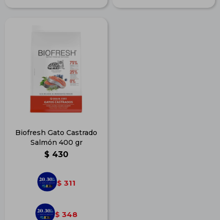
Biofresh Gato Castrado
Salmón 400 gr
$
430
311
$
348
$