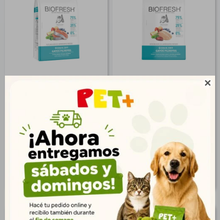

Biofresh Gato Cachorro
Biofresh Gato Cachorro
Salmon 7,5 Kg
Pollo 1,5 kg
$
4.690
$
1.250
3.389
903
$
$
3.799
1.013
$
$