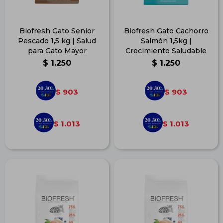
Biofresh Gato Senior
Biofresh Gato Cachorro
Pescado 1,5 kg | Salud
Salmón 1,5kg |
para Gato Mayor
Crecimiento Saludable
$
1.250
$
1.250
903
903
$
$
1.013
1.013
$
$