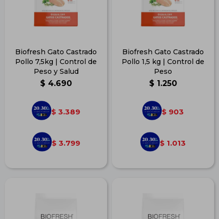
Biofresh Gato Castrado
Biofresh Gato Castrado
Pollo 7,5kg | Control de
Pollo 1,5 kg | Control de
Peso y Salud
Peso
$
4.690
$
1.250
3.389
903
$
$
3.799
1.013
$
$