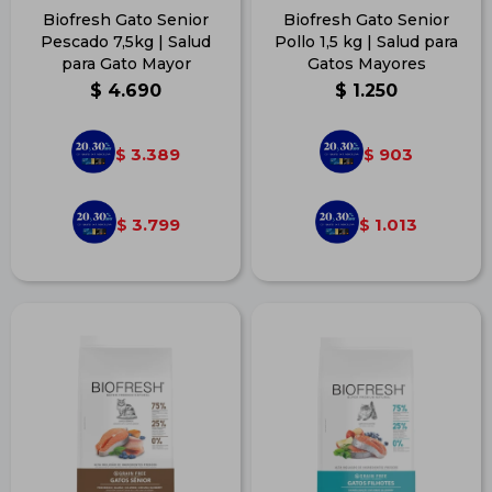
Biofresh Gato Senior
Biofresh Gato Senior
Pescado 7,5kg | Salud
Pollo 1,5 kg | Salud para
para Gato Mayor
Gatos Mayores
$
4.690
$
1.250
3.389
903
$
$
3.799
1.013
$
$