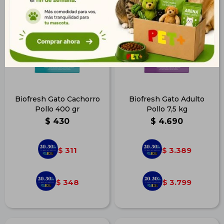
Biofresh Gato Cachorro
Biofresh Gato Adulto
Pollo 400 gr
Pollo 7,5 kg
$
430
$
4.690
311
3.389
$
$
348
3.799
$
$