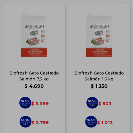
Biofresh Gato Castrado
Biofresh Gato Castrado
Salmón 7,5 kg
Salmón 1,5 kg
$
4.690
$
1.250
3.389
903
$
$
3.799
1.013
$
$