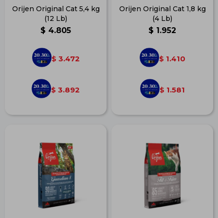
Orijen Original Cat 5,4 kg
Orijen Original Cat 1,8 kg
(12 Lb)
(4 Lb)
$
4.805
$
1.952
3.472
1.410
$
$
3.892
1.581
$
$