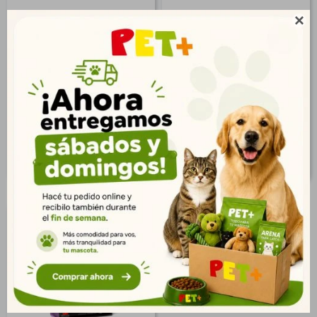

Orijen Guardian Senior
Orijen Fit & Trim Cat 2 kg
Cat 2 kg (4,5 Lb)
(4,5 Lb)
$
2.602
$
2.252
1.880
1.627
$
$
2.108
1.824
$
$