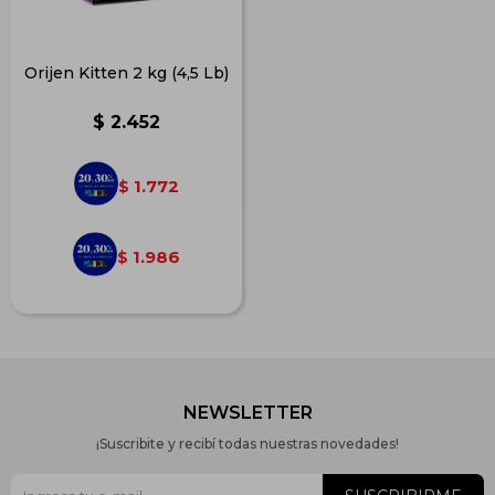
Orijen Kitten 2 kg (4,5 Lb)
$
2.452
1.772
$
1.986
$
NEWSLETTER
¡Suscribite y recibí todas nuestras novedades!