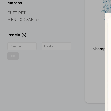
Marcas
CUTE PET
(1)
MEN FOR SAN
(1)
Precio
($)
Shampoo 
I
OK