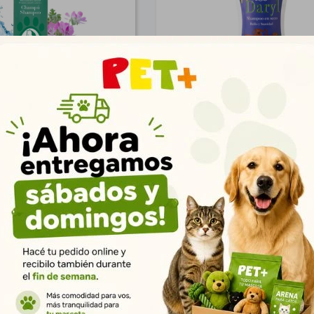
P/Gatos Repelente de
Shampoo Seco 100 gr (G
nsectos 300 ml
$
525
$
295
379
213
$
$
425
239
$
$