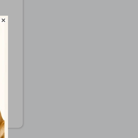

ato)