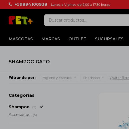
+59894100938
Lunes a Viernes de 9:00 a 17:30 horas
MASCOTAS
MARCAS
OUTLET
SUCURSALES
SHAMPOO GATO
Filtrando por:
Higiene y Estética
Shampoo
Quitar filtr
Categorías
Shampoo
(2)
Accesorios
(5)