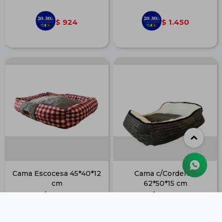
924
1.450
$
$
Cama Escocesa 45*40*12
Cama c/Corderito
cm
62*50*15 cm
$
1.410
$
1.506