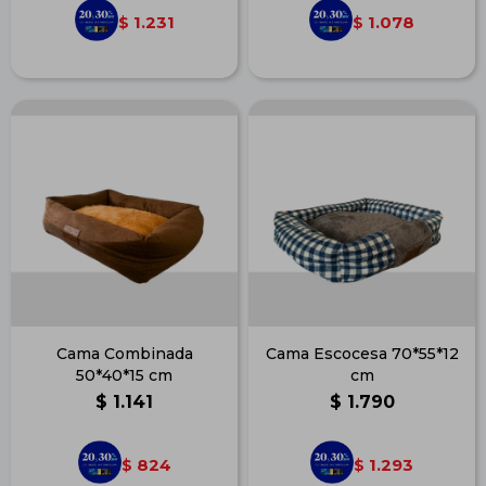
1.231
1.078
$
$
Cama Combinada
Cama Escocesa 70*55*12
50*40*15 cm
cm
$
1.141
$
1.790
824
1.293
$
$