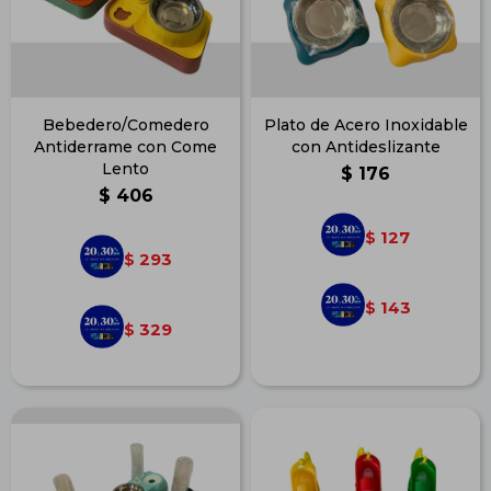
Bebedero/Comedero
Plato de Acero Inoxidable
Antiderrame con Come
con Antideslizante
Lento
$
176
$
406
127
$
293
$
143
$
329
$