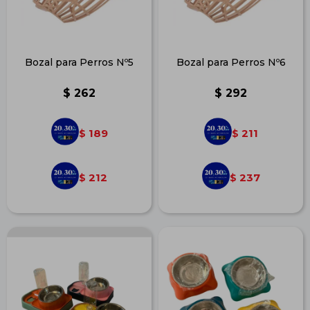
Bozal para Perros Nº5
Bozal para Perros Nº6
$
262
$
292
189
211
$
$
212
237
$
$