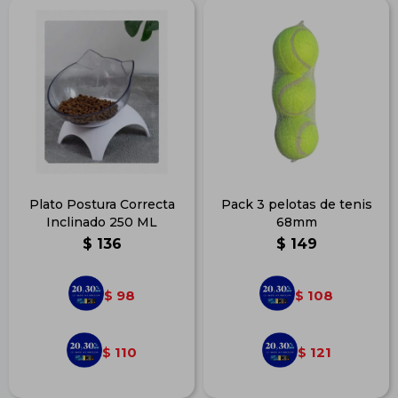
Plato Postura Correcta
Pack 3 pelotas de tenis
Inclinado 250 ML
68mm
$
136
$
149
98
108
$
$
110
121
$
$