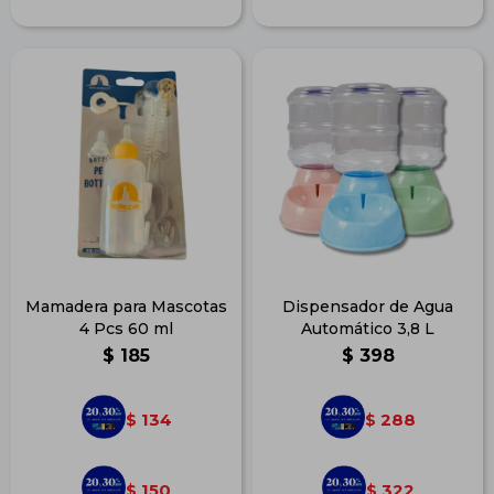
Mamadera para Mascotas
Dispensador de Agua
4 Pcs 60 ml
Automático 3,8 L
$
185
$
398
134
288
$
$
150
322
$
$