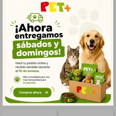
Bozal de Control Nº4
Bozal para Perros Nº7
$
459
$
318
332
230
$
$
372
258
$
$