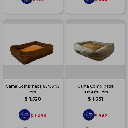
Cama Combinada 65*55*15
Cama Combinada
cm
60*50*15 cm
$
1.520
$
1.331
1.098
962
$
$