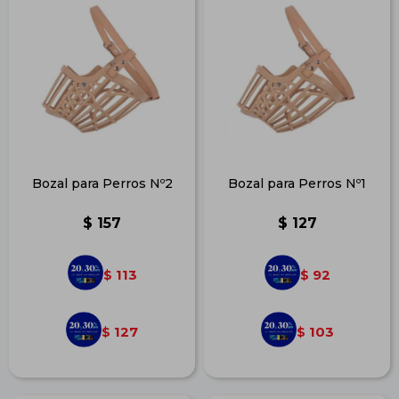
Bozal para Perros Nº2
Bozal para Perros Nº1
$
157
$
127
113
92
$
$
127
103
$
$