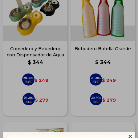
Comedero y Bebedero
Bebedero Botella Grande
con Dispensador de Agua
$
344
$
344
249
249
$
$
279
279
$
$
