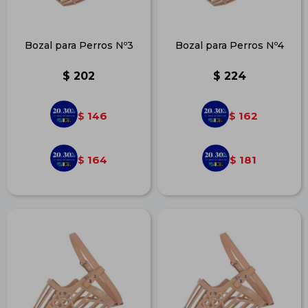
Bozal para Perros Nº3
Bozal para Perros Nº4
$
202
$
224
146
162
$
$
164
181
$
$