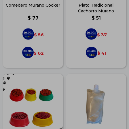
Comedero Murano Cocker
Plato Tradicional
Cachorro Murano
$
77
$
51
56
37
$
$
62
41
$
$