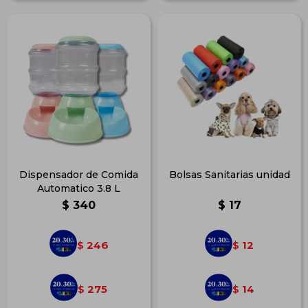
Dispensador de Comida
Bolsas Sanitarias unidad
Automatico 3.8 L
$
340
$
17
246
12
$
$
275
14
$
$