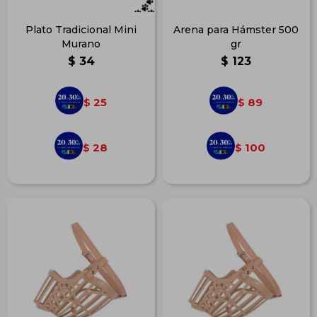
Plato Tradicional Mini
Arena para Hámster 500
Murano
gr
$
34
$
123
25
89
$
$
28
100
$
$