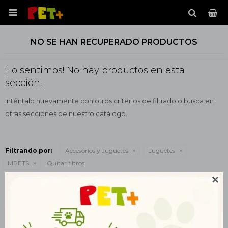

NO SE HAN RECUPERADO PRODUCTOS
¡Lo sentimos! No hay productos en esta
sección.
Inténtalo nuevamente con otros criterios de filtrado o busca en
otras secciones de nuestro catálogo.
Filtrando por:
Accesorios y Juguetes
Juguetes
MPETS
Quitar filtros

Te recomendamos quitar:
Accesorios y Juguetes
MPETS