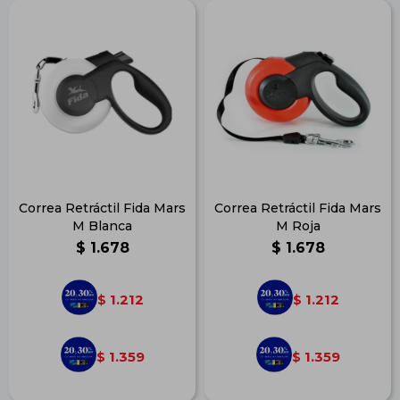
Correa Retráctil Fida Mars
Correa Retráctil Fida Mars
M Blanca
M Roja
$
1.678
$
1.678
1.212
1.212
$
$
1.359
1.359
$
$