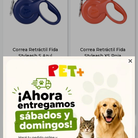
Correa Retráctil Fida
Correa Retráctil Fida
Styleash S Azul
Styleash XS Roja

$
1.114
$
973
805
703
$
$
902
788
$
$