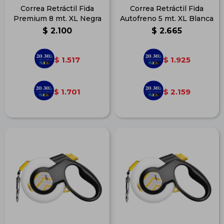
Correa Retráctil Fida
Correa Retráctil Fida
Premium 8 mt. XL Negra
Autofreno 5 mt. XL Blanca
$
2.100
$
2.665
1.517
1.925
$
$
1.701
2.159
$
$