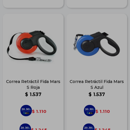
Correa Retráctil Fida Mars
Correa Retráctil Fida Mars
S Roja
S Azul
$
1.537
$
1.537
1.110
1.110
$
$
1.245
1.245
$
$