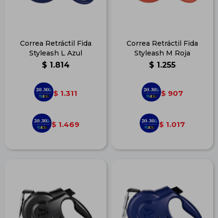
Correa Retráctil Fida
Correa Retráctil Fida
Styleash L Azul
Styleash M Roja
$
1.814
$
1.255
1.311
907
$
$
1.469
1.017
$
$