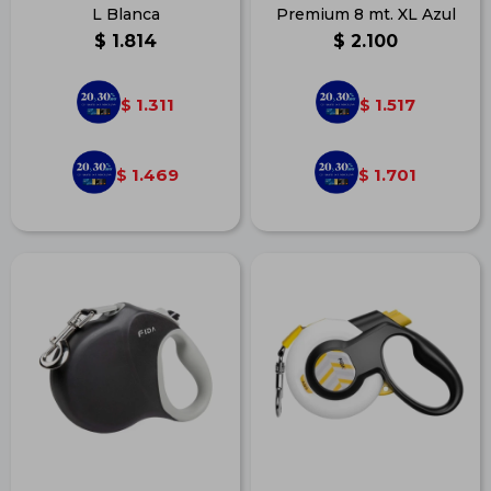
L Blanca
Premium 8 mt. XL Azul
$
1.814
$
2.100
1.311
1.517
$
$
1.469
1.701
$
$