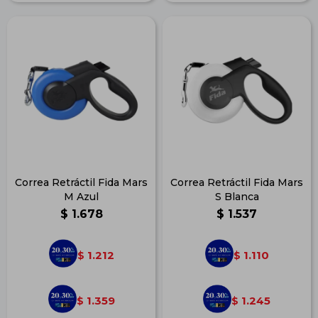
Correa Retráctil Fida Mars
Correa Retráctil Fida Mars
M Azul
S Blanca
$
1.678
$
1.537
1.212
1.110
$
$
1.359
1.245
$
$