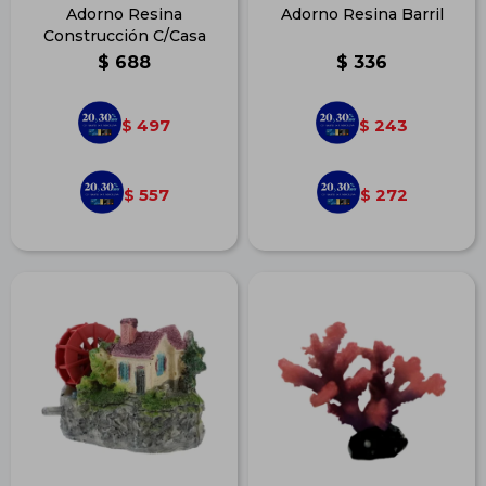
Adorno Resina
Adorno Resina Barril
Construcción C/Casa
$
688
$
336
497
243
$
$
557
272
$
$