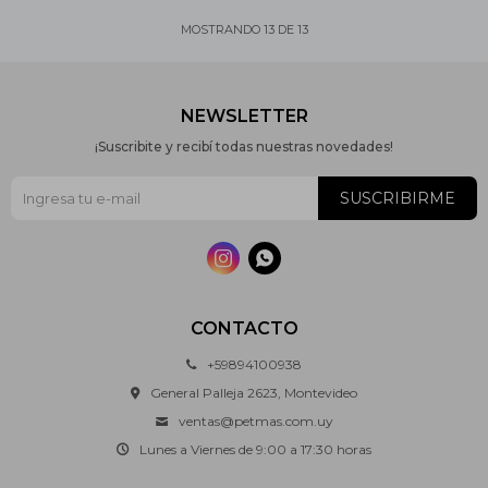
MOSTRANDO
13
DE
13
NEWSLETTER
¡Suscribite y recibí todas nuestras novedades!
SUSCRIBIRME


CONTACTO
+59894100938
General Palleja 2623, Montevideo
ventas@petmas.com.uy
Lunes a Viernes de 9:00 a 17:30 horas