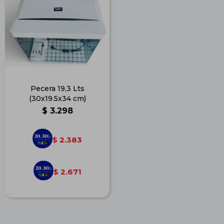
Pecera 19,3 Lts
(30x19.5x34 cm)
$
3.298
2.383
$
2.671
$