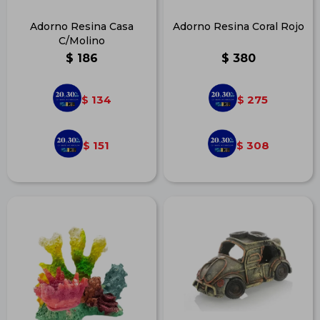
Adorno Resina Casa
Adorno Resina Coral Rojo
C/Molino
$
186
$
380
134
275
$
$
151
308
$
$