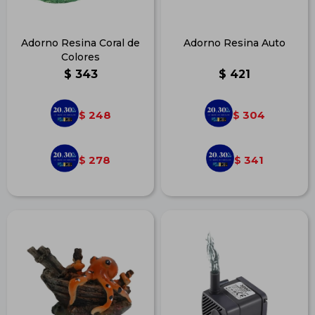
Adorno Resina Coral de
Adorno Resina Auto
Colores
$
343
$
421
248
304
$
$
278
341
$
$