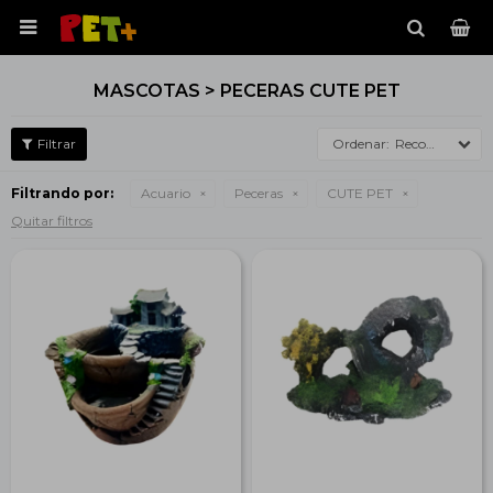

MASCOTAS > PECERAS CUTE PET
Recomendados
Filtrando por:
Acuario
Peceras
CUTE PET
Quitar filtros