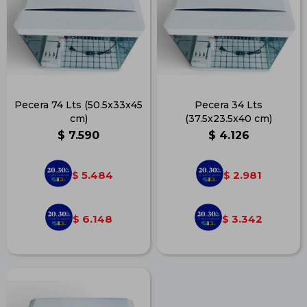
Pecera 74 Lts (50.5x33x45
Pecera 34 Lts
cm)
(37.5x23.5x40 cm)
$
7.590
$
4.126
5.484
2.981
$
$
6.148
3.342
$
$