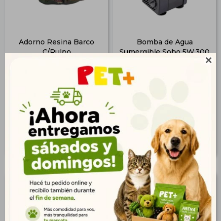
Adorno Resina Barco
Bomba de Agua
C/Pulpo
Sumergible Sobo 5W.300
L/Hs.

$
331
$
627
239
$
453
$
268
$
508
$