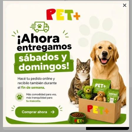
Natural Dog Adulto 22kg |
Natural Dog Cachorro

Nutrición Completa para
14kg | Crecimiento
Perros
Saludable
$
2.345
$
1.930
1.694
1.394
$
$
1.899
1.563
$
$
NEWSLETTER
¡Suscribite y recibí todas nuestras novedades!
SUSCRIBIRME