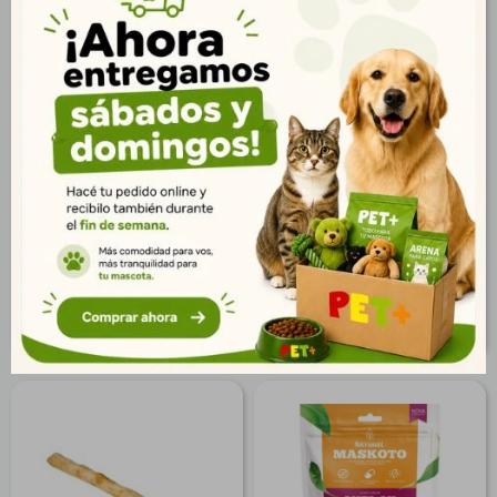
Maskoto Toast Stick
Chip Colágeno | Snack
Asado Crujiente Carne 50
Natural y Saludable para
g
Perros
$
73
$
38
53
27
$
$
59
31
$
$