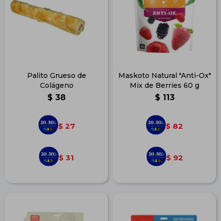
Palito Grueso de
Maskoto Natural "Anti-Ox"
Colágeno
Mix de Berries 60 g
$
38
$
113
27
82
$
$
31
92
$
$