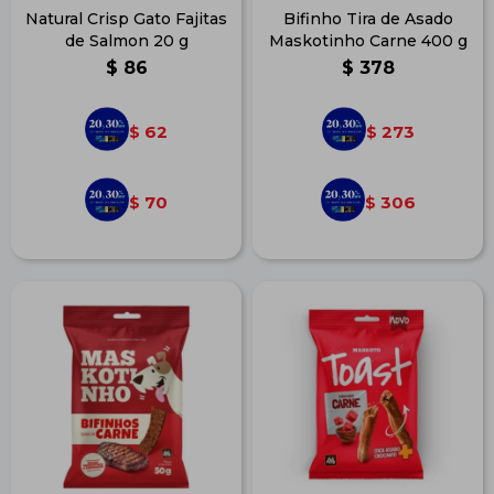
Natural Crisp Gato Fajitas
Bifinho Tira de Asado
de Salmon 20 g
Maskotinho Carne 400 g
$
86
$
378
62
273
$
$
70
306
$
$