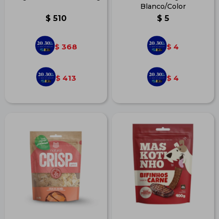
Blanco/Color
$
510
$
5
368
4
$
$
413
4
$
$