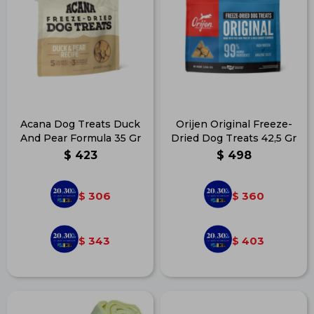
Acana Dog Treats Duck
Orijen Original Freeze-
And Pear Formula 35 Gr
Dried Dog Treats 42,5 Gr
$
423
$
498
306
360
$
$
343
403
$
$