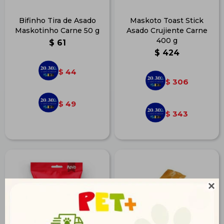
Bifinho Tira de Asado
Maskoto Toast Stick
Maskotinho Carne 50 g
Asado Crujiente Carne
400 g
$
61
$
424
44
$
306
$
49
$
343
$
