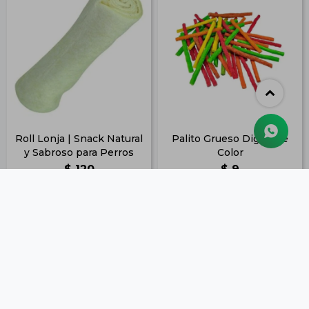
Roll Lonja | Snack Natural
Palito Grueso Digerible
y Sabroso para Perros
Color
$
120
$
9
87
7
$
$
97
7
$
$