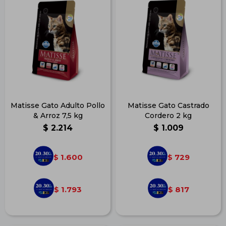
Matisse Gato Adulto Pollo
Matisse Gato Castrado
& Arroz 7,5 kg
Cordero 2 kg
$
2.214
$
1.009
1.600
729
$
$
1.793
817
$
$