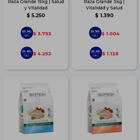
Raza Grande 15kg | Salud
Raza Grande 3kg |
y Vitalidad
Vitalidad y Salud
$
5.250
$
1.390
3.793
1.004
$
$
4.253
1.126
$
$