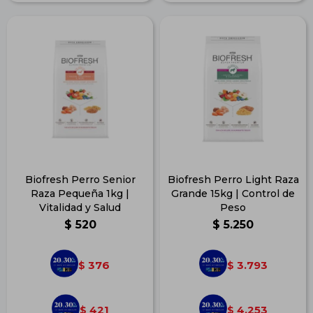
Biofresh Perro Senior
Biofresh Perro Light Raza
Raza Pequeña 1kg |
Grande 15kg | Control de
Vitalidad y Salud
Peso
$
520
$
5.250
376
3.793
$
$
421
4.253
$
$