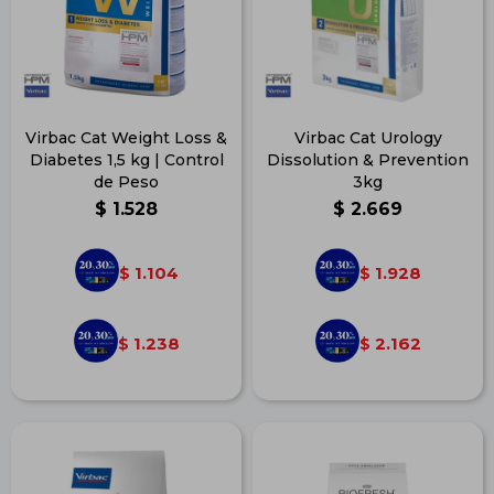
Virbac Cat Weight Loss &
Virbac Cat Urology
Diabetes 1,5 kg | Control
Dissolution & Prevention
de Peso
3kg
$
1.528
$
2.669
1.104
1.928
$
$
1.238
2.162
$
$