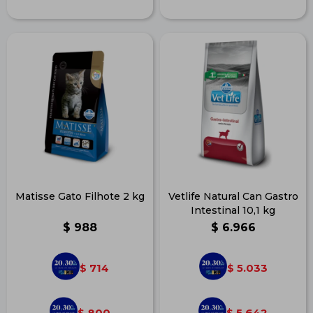
Matisse Gato Filhote 2 kg
Vetlife Natural Can Gastro
Intestinal 10,1 kg
$
988
$
6.966
714
5.033
$
$
800
5.642
$
$