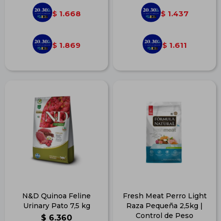
1.668
1.437
$
$
1.869
1.611
$
$
N&D Quinoa Feline
Fresh Meat Perro Light
Urinary Pato 7,5 kg
Raza Pequeña 2,5kg |
Control de Peso
$
6.360