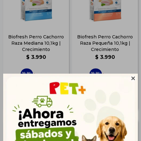
Biofresh Perro Cachorro
Biofresh Perro Cachorro
Raza Mediana 10,1kg |
Raza Pequeña 10,1kg |
Crecimiento
Crecimiento
$
3.990
$
3.990
2.883
2.883
$
$

3.232
3.232
$
$