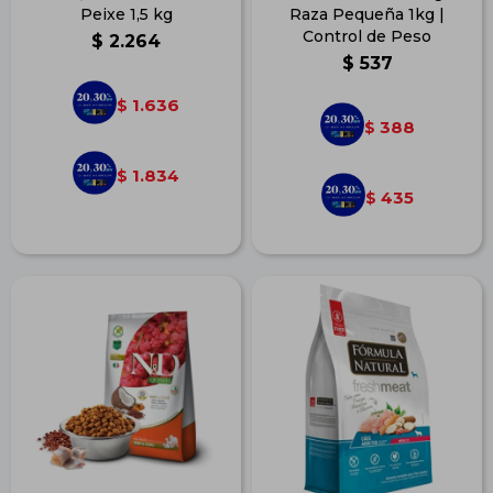
Peixe 1,5 kg
Raza Pequeña 1kg |
Control de Peso
$
2.264
$
537
1.636
$
388
$
1.834
$
435
$