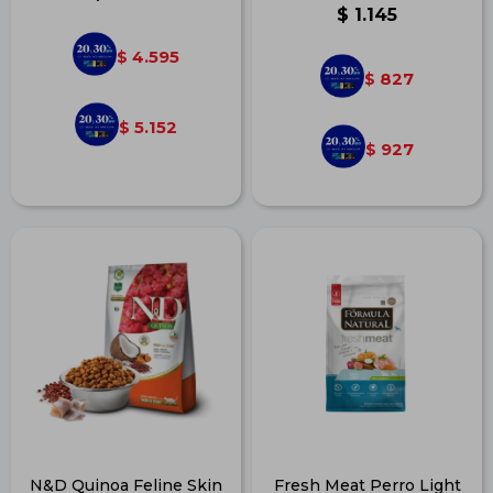
$
1.145
4.595
$
827
$
5.152
$
927
$
N&D Quinoa Feline Skin
Fresh Meat Perro Light