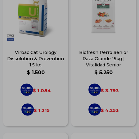
Virbac Cat Urology
Biofresh Perro Senior
Dissolution & Prevention
Raza Grande 15kg |
1,5 kg
Vitalidad Senior
$
1.500
$
5.250
1.084
3.793
$
$
1.215
4.253
$
$