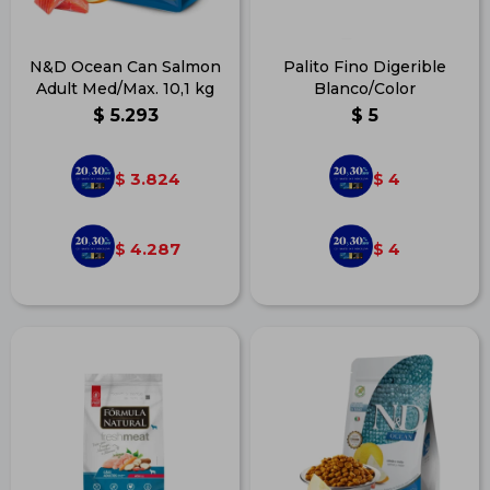
N&D Ocean Can Salmon
Palito Fino Digerible
Adult Med/Max. 10,1 kg
Blanco/Color
$
5.293
$
5
3.824
4
$
$
4.287
4
$
$