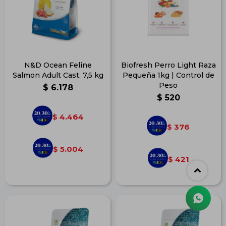
N&D Ocean Feline
Biofresh Perro Light Raza
Salmon Adult Cast. 7,5 kg
Pequeña 1kg | Control de
Peso
$
6.178
$
520
4.464
$
376
$
5.004
$
421
$