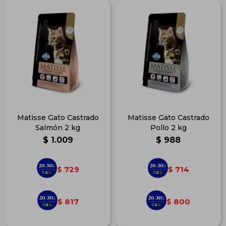
Matisse Gato Castrado
Matisse Gato Castrado
Salmón 2 kg
Pollo 2 kg
$
1.009
$
988
729
714
$
$
817
800
$
$