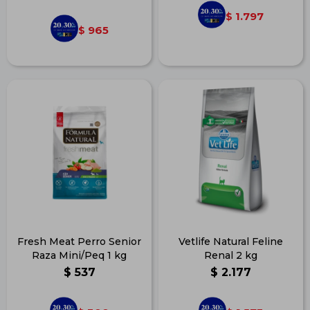
1.797
$
965
$
Fresh Meat Perro Senior
Vetlife Natural Feline
Raza Mini/Peq 1 kg
Renal 2 kg
$
537
$
2.177