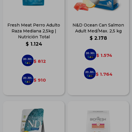
Fresh Meat Perro Adulto
N&D Ocean Can Salmon
Raza Mediana 2,5kg |
Adult Med/Max. 2,5 kg
Nutrición Total
$
2.178
$
1.124
1.574
$
812
$
1.764
$
910
$