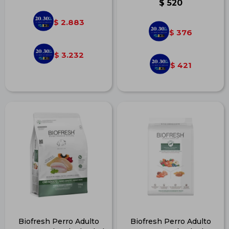
$
520
2.883
$
376
$
3.232
$
421
$
Biofresh Perro Adulto
Biofresh Perro Adulto