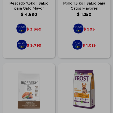
Pescado 7,5kg | Salud
Pollo 1,5 kg | Salud para
para Gato Mayor
Gatos Mayores
$
4.690
$
1.250
3.389
903
$
$
3.799
1.013
$
$