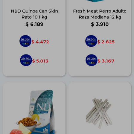
N&D Quinoa Can Skin
Fresh Meat Perro Adulto
Pato 10,1 kg
Raza Mediana 12 kg
$
6.189
$
3.910
4.472
2.825
$
$
5.013
3.167
$
$