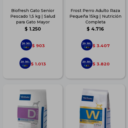
Biofresh Gato Senior
Frost Perro Adulto Raza
Pescado 1,5 kg | Salud
Pequeña 15kg | Nutrición
para Gato Mayor
Completa
$
1.250
$
4.716
903
3.407
$
$
1.013
3.820
$
$