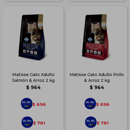
Matisse Gato Adulto
Matisse Gato Adulto Pollo
Salmón & Arroz 2 kg
& Arroz 2 kg
$
964
$
964
696
696
$
$
781
781
$
$