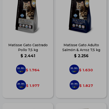
Matisse Gato Castrado
Matisse Gato Adulto
Pollo 7,5 kg
Salmón & Arroz 7,5 kg
$
2.441
$
2.256
1.764
1.630
$
$
1.977
1.827
$
$