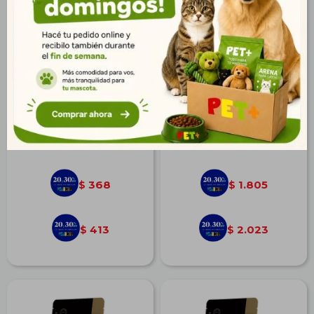
Magnus Galletas Mix 1 kg
Matisse Gato Castrado
Salmón 7,5 kg
$
510
$
2.498
368
1.805
$
$
413
2.023
$
$