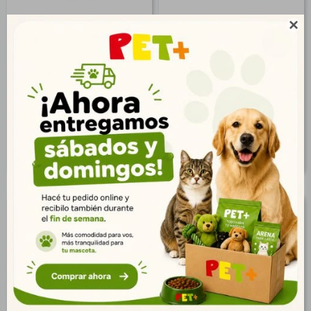
Bocaditos Auki Carne,
Bocaditos Auki Carne,

Remolacha Y Chía 500 Gr
Remolacha y Chía 100 Gr
$
698
$
189
504
137
$
$
565
153
$
$