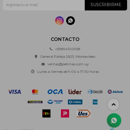
SUSCRIBIRME


CONTACTO
+59894100938
General Palleja 2623, Montevideo
ventas@petmas.com.uy
Lunes a Viernes de 9:00 a 17:30 horas