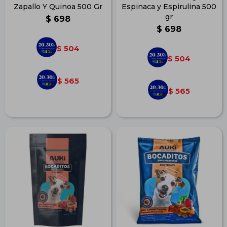
Zapallo Y Quinoa 500 Gr
Espinaca y Espirulina 500
gr
$
698
$
698
504
$
504
$
565
$
565
$