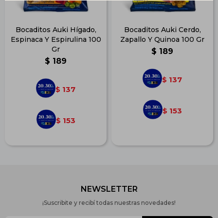
Bocaditos Auki Hígado,
Bocaditos Auki Cerdo,
Espinaca Y Espirulina 100
Zapallo Y Quinoa 100 Gr
Gr
$
189
$
189
137
$
137
$
153
$
153
$
NEWSLETTER
¡Suscribite y recibí todas nuestras novedades!